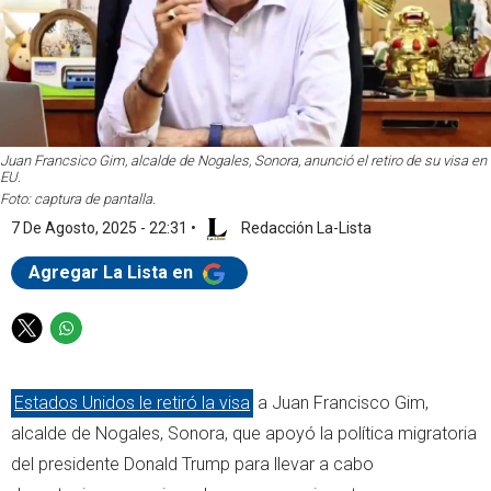
Juan Francsico Gim, alcalde de Nogales, Sonora, anunció el retiro de su visa en
EU.
Foto: captura de pantalla.
7 De Agosto, 2025 - 22:31
•
Redacción La-Lista
Agregar La Lista en
T
W
w
h
i
a
Estados Unidos le retiró la visa
a Juan Francisco Gim,
t
t
t
s
alcalde de Nogales, Sonora, que apoyó la política migratoria
e
a
del presidente Donald Trump para llevar a cabo
r
p