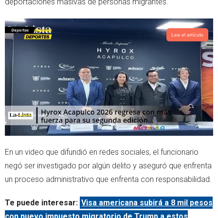
deportaciones masivas de personas migrantes.
p
Lea el artículo
En un video que difundió en redes sociales, el funcionario
negó ser investigado por algún delito y aseguró que enfrenta
un proceso administrativo que enfrenta con responsabilidad.
Te puede interesar:
Visa americana subirá a 8 mil pesos
con nuevo impuesto migratorio de Trump a estos