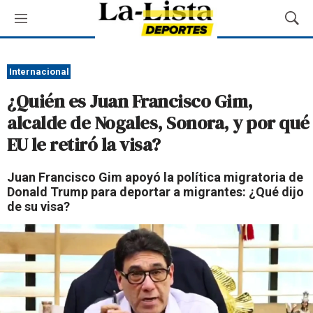
M
M
e
o
n
s
ú
t
Internacional
r
¿Quién es Juan Francisco Gim,
a
r
alcalde de Nogales, Sonora, y por qué
B
EU le retiró la visa?
ú
s
q
Juan Francisco Gim apoyó la política migratoria de
u
Donald Trump para deportar a migrantes: ¿Qué dijo
e
de su visa?
d
a