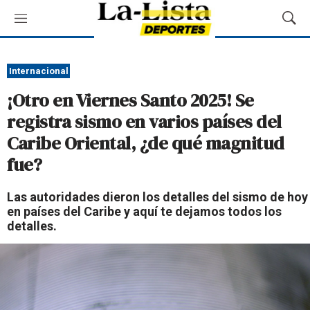
M
M
e
o
n
s
ú
t
Internacional
r
¡Otro en Viernes Santo 2025! Se
a
r
registra sismo en varios países del
B
Caribe Oriental, ¿de qué magnitud
ú
s
fue?
q
u
Las autoridades dieron los detalles del sismo de hoy
e
en países del Caribe y aquí te dejamos todos los
d
detalles.
a