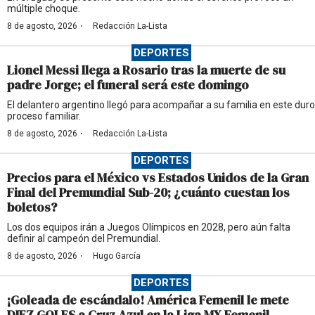
múltiple choque.
·
8 de agosto, 2026
Redacción La-Lista
DEPORTES
Lionel Messi llega a Rosario tras la muerte de su
padre Jorge; el funeral será este domingo
El delantero argentino llegó para acompañar a su familia en este duro
proceso familiar.
·
8 de agosto, 2026
Redacción La-Lista
DEPORTES
Precios para el México vs Estados Unidos de la Gran
Final del Premundial Sub-20; ¿cuánto cuestan los
boletos?
Los dos equipos irán a Juegos Olímpicos en 2028, pero aún falta
definir al campeón del Premundial.
·
8 de agosto, 2026
Hugo García
DEPORTES
¡Goleada de escándalo! América Femenil le mete
DIEZ GOLES a Cruz Azul en la Liga MX Femenil