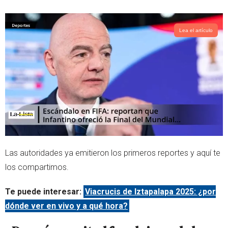
r
p
p
Lea el artículo
Las autoridades ya emitieron los primeros reportes y aquí te
los compartimos.
Te puede interesar:
Viacrucis de Iztapalapa 2025: ¿por
dónde ver en vivo y a qué hora?