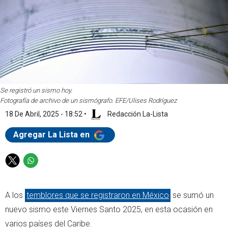
Se registró un sismo hoy.
Fotografía de archivo de un sismógrafo. EFE/Ulises Rodríguez
18 De Abril, 2025 - 18:52
•
Redacción La-Lista
Agregar La Lista en
T
W
w
h
i
a
A los
temblores que se registraron en México
se sumó un
t
t
t
s
nuevo sismo este Viernes Santo 2025, en esta ocasión en
e
a
varios países del Caribe.