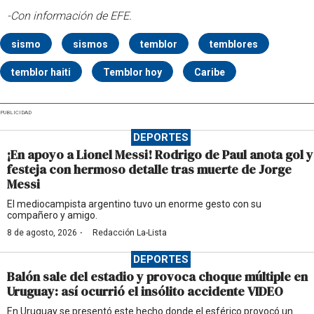
-Con información de EFE.
sismo
sismos
temblor
temblores
temblor haiti
Temblor hoy
Caribe
PUBLICIDAD
DEPORTES
¡En apoyo a Lionel Messi! Rodrigo de Paul anota gol y
festeja con hermoso detalle tras muerte de Jorge
Messi
El mediocampista argentino tuvo un enorme gesto con su
compañero y amigo.
·
8 de agosto, 2026
Redacción La-Lista
DEPORTES
Balón sale del estadio y provoca choque múltiple en
Uruguay: así ocurrió el insólito accidente VIDEO
En Uruguay se presentó este hecho donde el esférico provocó un