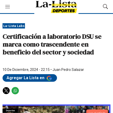
M
M
e
o
n
s
ú
t
La-Lista Labs
r
Certificación a laboratorio DSU se
a
r
marca como trascendente en
B
beneficio del sector y sociedad
ú
s
q
u
10 De Diciembre, 2024 - 22:15
•
Juan Pedro Salazar
e
d
Agregar La Lista en
a
T
W
w
h
i
a
t
t
Lea el artículo