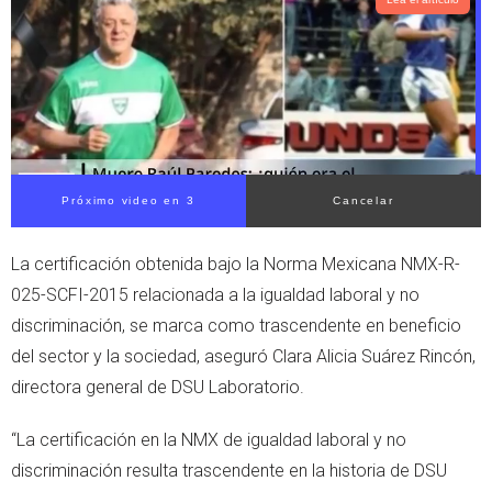
t
s
e
a
r
p
p
Próximo video en 3
Cancelar
La certificación obtenida bajo la Norma Mexicana NMX-R-
025-SCFI-2015 relacionada a la igualdad laboral y no
discriminación, se marca como trascendente en beneficio
del sector y la sociedad, aseguró Clara Alicia Suárez Rincón,
directora general de DSU Laboratorio.
“La certificación en la NMX de igualdad laboral y no
discriminación resulta trascendente en la historia de DSU