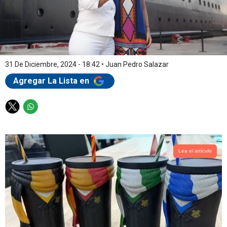
31 De Diciembre, 2024 - 18:42
•
Juan Pedro Salazar
Agregar La Lista en
T
W
w
h
i
a
t
t
t
s
Lea el artículo
e
a
r
p
p