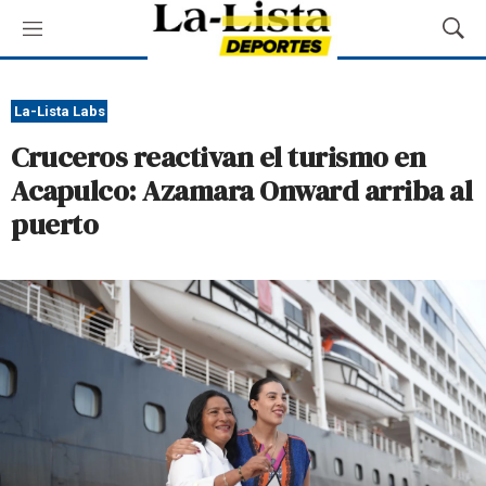
M
M
e
o
n
s
ú
t
La-Lista Labs
r
Cruceros reactivan el turismo en
a
r
Acapulco: Azamara Onward arriba al
B
puerto
ú
s
q
u
e
d
a