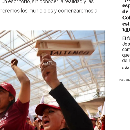
n escritorio, sin conocer la realidad y las
esp
orreremos los municipios y comenzaremos a
de 
Col
est
VI
El 
Jos
com
que
de 
6 de
PUBLICID