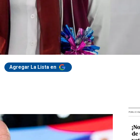
Agregar La Lista en
PUBLICID
¡No
de 