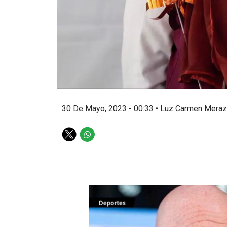
30 De Mayo, 2023 - 00:33
•
Luz Carmen Meraz
T
W
w
h
i
a
t
t
t
s
e
a
r
p
p