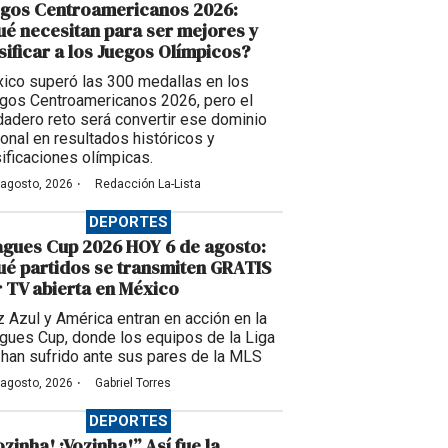
egos Centroamericanos 2026:
é necesitan para ser mejores y
sificar a los Juegos Olímpicos?
ico superó las 300 medallas en los
gos Centroamericanos 2026, pero el
dadero reto será convertir ese dominio
ional en resultados históricos y
sificaciones olímpicas.
·
 agosto, 2026
Redacción La-Lista
DEPORTES
gues Cup 2026 HOY 6 de agosto:
é partidos se transmiten GRATIS
 TV abierta en México
z Azul y América entran en acción en la
gues Cup, donde los equipos de la Liga
han sufrido ante sus pares de la MLS
·
 agosto, 2026
Gabriel Torres
DEPORTES
ozinha! ¡Vozinha!” Así fue la