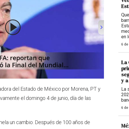
vet
Est
Que
bar
Est
med
en 
6 de
La 
pri
seg
y a
adora del Estado de México por Morena, PT y
La 
202
vamente el domingo 4 de junio, día de las
ban
6 de
nhela un cambio. Después de 100 años de
Méx