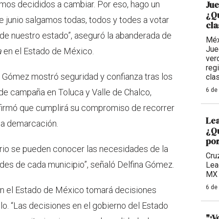
Ju
mos decididos a cambiar. Por eso, hago un
¿Qu
 junio salgamos todas, todos y todes a votar
cla
 de nuestro estado”, aseguró la abanderada de
Méx
Jue
a
en el Estado de México.
ver
reg
na Gómez mostró seguridad y confianza tras los
cla
6 de
de campaña en Toluca y Valle de Chalco,
Afirmó que cumplirá su compromiso de recorrer
Lea
la demarcación.
¿Qu
por
torio se pueden conocer las necesidades de la
Cru
ades de cada municipio”, señaló Delfina Gómez.
Lea
MX 
6 de
en el Estado de México tomará decisiones
lo. “Las decisiones en el gobierno del Estado
"¡V