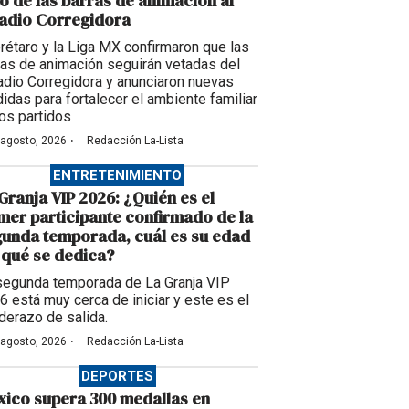
o de las barras de animación al
adio Corregidora
rétaro y la Liga MX confirmaron que las
ras de animación seguirán vetadas del
adio Corregidora y anunciaron nuevas
idas para fortalecer el ambiente familiar
los partidos
·
 agosto, 2026
Redacción La-Lista
ENTRETENIMIENTO
Granja VIP 2026: ¿Quién es el
mer participante confirmado de la
unda temporada, cuál es su edad
 qué se dedica?
segunda temporada de La Granja VIP
6 está muy cerca de iniciar y este es el
derazo de salida.
·
 agosto, 2026
Redacción La-Lista
DEPORTES
ico supera 300 medallas en