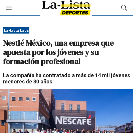
M
M
e
o
n
s
ú
t
La-Lista Labs
r
Nestlé México, una empresa que
a
r
apuesta por los jóvenes y su
B
formación profesional
ú
s
q
La compañía ha contratado a más de 14 mil jóvenes
u
menores de 30 años.
e
d
a