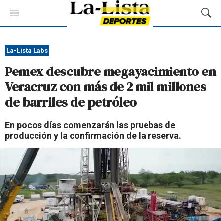
M
M
e
o
n
s
ú
t
La-Lista Labs
r
Pemex descubre megayacimiento en
a
r
Veracruz con más de 2 mil millones
B
de barriles de petróleo
ú
s
q
En pocos días comenzarán las pruebas de
u
producción y la confirmación de la reserva.
e
d
a