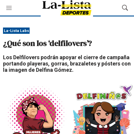
M
M
e
o
n
s
ú
t
La-Lista Labs
r
¿Qué son los ‘delfilovers’?
a
r
B
Los Delfilovers podrán apoyar el cierre de campaña
ú
portando playeras, gorras, brazaletes y pósters con
s
la imagen de Delfina Gómez.
q
u
e
d
a