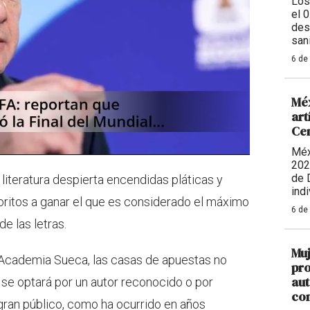
Los
el 
des
sani
6 de
Méx
art
Ce
Méx
202
de 
literatura despierta encendidas pláticas y
indi
oritos a ganar el que es considerado el máximo
6 de
e las letras.
Muj
 Academia Sueca, las casas de apuestas no
pro
aut
 se optará por un autor reconocido o por
con
gran público, como ha ocurrido en años