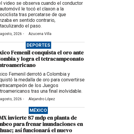
el video se observa cuando el conductor
automóvil le tocó el claxon a la
ociclista tras percatarse de que
nzaba en sentido contrario,
taculizando el paso.
·
 agosto, 2026
Azucena Villa
DEPORTES
ico Femenil conquista el oro ante
ombia y logra el tetracampeonato
ntroamericano
ico Femenil derrotó a Colombia y
quistó la medalla de oro para convertirse
tetracampeón de los Juegos
troamericanos tras una final inolvidable.
·
 agosto, 2026
Alejandro López
MÉXICO
X invierte 87 mdp en planta de
beo para frenar inundaciones en
huac; así funcionará el nuevo