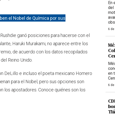
En 
del 
mot
ava
iben el Nobel de Química por sus
obs
6 de
n Rushdie ganó posiciones para hacerse con el
lante, Haruki Murakami, no aparece entre los
Méx
Col
premio, de acuerdo con los datos recopilados
Ce
 del Reino Unido.
Méx
con
n DeLillo e incluso el poeta mexicano Homero
en 
Cen
enan para el Nobel, pero sus opciones son
6 de
on los apostadores. Conoce quiénes son los
CDM
bom
Tlá