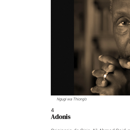
Ngugi wa Thiong’o
4
Adonis