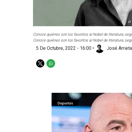
Conoce quiénes son los favoritos al Nobel de literatura, s
Conoce quiénes son los favoritos al Nobel de literatura, s
5 De Octubre, 2022 - 16:00
•
José Arrieta
T
W
w
h
i
a
t
t
t
s
e
a
r
p
p