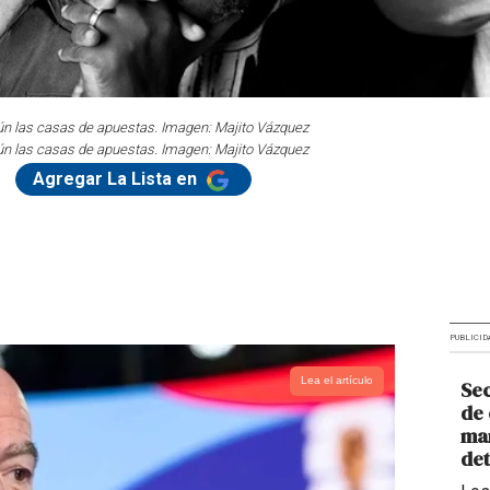
egún las casas de apuestas. Imagen: Majito Vázquez
egún las casas de apuestas. Imagen: Majito Vázquez
Agregar La Lista en
PUBLICID
Lea el artículo
Sec
de 
man
de