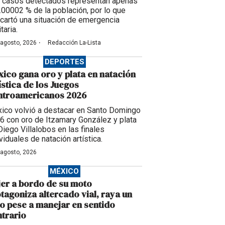
 casos detectados representan apenas
0.00002 % de la población, por lo que
cartó una situación de emergencia
taria.
·
 agosto, 2026
Redacción La-Lista
DEPORTES
ico gana oro y plata en natación
ística de los Juegos
ntroamericanos 2026
ico volvió a destacar en Santo Domingo
6 con oro de Itzamary González y plata
Diego Villalobos en las finales
viduales de natación artística.
 agosto, 2026
MÉXICO
er a bordo de su moto
tagoniza altercado vial, raya un
o pese a manejar en sentido
trario