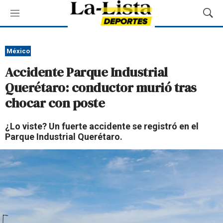
M
M
e
o
n
s
ú
t
México
r
Accidente Parque Industrial
a
r
Querétaro: conductor murió tras
B
chocar con poste
ú
s
q
¿Lo viste? Un fuerte accidente se registró en el
u
Parque Industrial Querétaro.
e
d
a