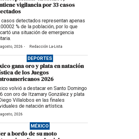
tiene vigilancia por 33 casos
tectados
 casos detectados representan apenas
0.00002 % de la población, por lo que
cartó una situación de emergencia
taria.
·
 agosto, 2026
Redacción La-Lista
DEPORTES
ico gana oro y plata en natación
ística de los Juegos
ntroamericanos 2026
ico volvió a destacar en Santo Domingo
6 con oro de Itzamary González y plata
Diego Villalobos en las finales
viduales de natación artística.
 agosto, 2026
MÉXICO
er a bordo de su moto