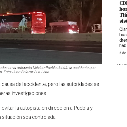
CDM
bom
Tlá
sis
Cla
bus
dre
hab
6 de
PUBLICID
ados en la autopista México-Puebla debido al accidente que
. Foto: Juan Salazar / La-Lista
causa del accidente, pero las autoridades se
imeras investigaciones.
evitar la autopista en dirección a Puebla y
a situación sea controlada.