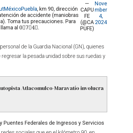
—
Nove
utMéxicoPuebla
, km 90, dirección
CAPU
mber
r atención de accidente (maniobras
FE
4,
ada). Toma tus precauciones. Para
(@CA
2024
llama al 0⃣7⃣4⃣.
PUFE)
 personal de la Guardia Nacional (GN), quienes
e regresar la pesada unidad sobre sus ruedas y
autopista Atlacomulco-Maravatío involucra
 Puentes Federales de Ingresos y Servicios
redes sociales que en el kilómetro 90, en