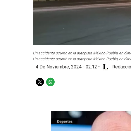
Un accidente ocurrió en la autopista México-Puebla, en direc
Un accidente ocurrió en la autopista México-Puebla, en direc
4 De Noviembre, 2024 - 02:12
•
Redacció
T
W
w
h
i
a
t
t
t
s
e
a
r
p
p