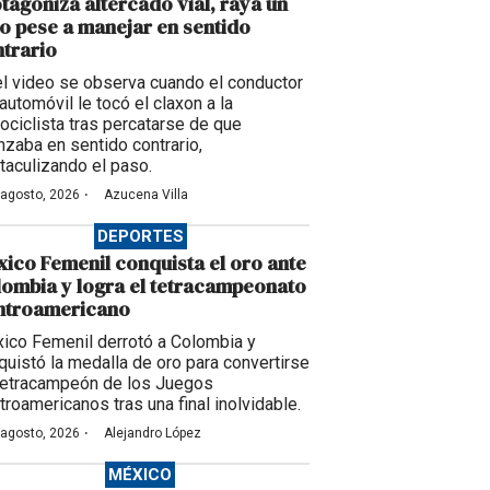
tagoniza altercado vial, raya un
o pese a manejar en sentido
trario
el video se observa cuando el conductor
automóvil le tocó el claxon a la
ociclista tras percatarse de que
nzaba en sentido contrario,
taculizando el paso.
·
 agosto, 2026
Azucena Villa
DEPORTES
ico Femenil conquista el oro ante
ombia y logra el tetracampeonato
ntroamericano
ico Femenil derrotó a Colombia y
quistó la medalla de oro para convertirse
tetracampeón de los Juegos
troamericanos tras una final inolvidable.
·
 agosto, 2026
Alejandro López
MÉXICO