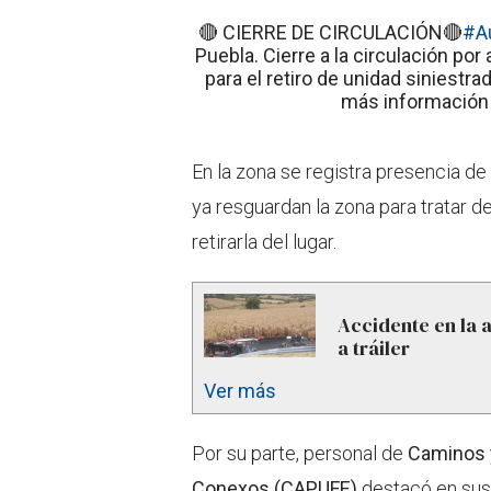
🔴 CIERRE DE CIRCULACIÓN🔴
#A
Puebla. Cierre a la circulación po
para el retiro de unidad siniestr
más información 
En la zona se registra presencia de
ya resguardan la zona para tratar d
retirarla del lugar.
Accidente en la 
a tráiler
Ver más
Por su parte, personal de
Caminos y
Conexos (CAPUFE)
destacó en sus 