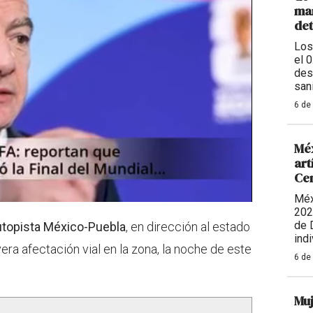
man
de
Los
el 
des
sani
6 de
Méx
art
Ce
Méx
202
de 
utopista México-Puebla
, en dirección al estado
indi
era afectación vial en la zona, la noche de este
6 de
Muj