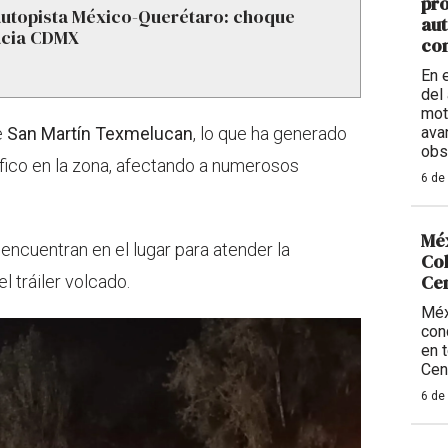
pro
autopista México-Querétaro: choque
aut
hacia CDMX
con
En 
del 
mot
e
San Martín Texmelucan
, lo que ha generado
ava
obs
fico en la zona, afectando a numerosos
6 de
Méx
encuentran en el lugar para atender la
Col
Ce
el tráiler volcado.
Méx
con
en 
Cen
6 de