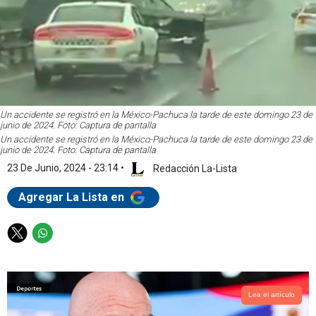
Un accidente se registró en la México-Pachuca la tarde de este domingo 23 de
junio de 2024. Foto: Captura de pantalla
Un accidente se registró en la México-Pachuca la tarde de este domingo 23 de
junio de 2024. Foto: Captura de pantalla
23 De Junio, 2024 - 23:14
•
Redacción La-Lista
Agregar La Lista en
T
W
w
h
i
a
t
t
t
s
Lea el artículo
e
a