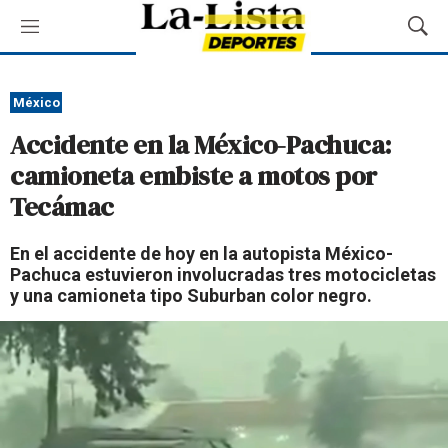
M
M
e
o
n
s
ú
t
México
r
Accidente en la México-Pachuca:
a
r
camioneta embiste a motos por
B
Tecámac
ú
s
q
En el accidente de hoy en la autopista México-
u
Pachuca estuvieron involucradas tres motocicletas
e
y una camioneta tipo Suburban color negro.
d
a