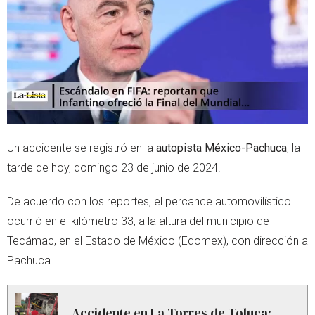
r
p
p
Un accidente se registró en la
autopista México-Pachuca
, la
tarde de hoy, domingo 23 de junio de 2024.
De acuerdo con los reportes, el percance automovilístico
ocurrió en el kilómetro 33, a la altura del municipio de
Tecámac, en el Estado de México (Edomex), con dirección a
Pachuca.
Accidente en La Torres de Toluca: