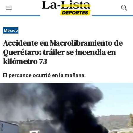
M
M
e
o
n
s
ú
t
México
r
Accidente en Macrolibramiento de
a
r
Querétaro: tráiler se incendia en
B
kilómetro 73
ú
s
q
El percance ocurrió en la mañana.
u
e
d
a