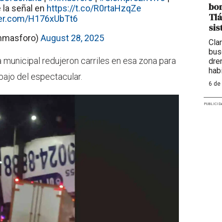
bom
 la señal en
https://t.co/R0rtaHzqZe
Tlá
tter.com/H176xUbTt6
sis
nmasforo)
August 28, 2025
Cla
bus
 municipal redujeron carriles en esa zona para
dre
hab
bajo del espectacular.
6 de
PUBLICID