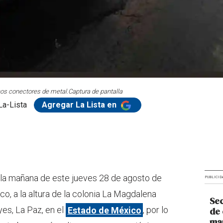
nos conectores de metal.
Captura de pantalla
La-Lista
Agregar La Lista en
a la mañana de este jueves 28 de agosto de
PUBLICID
o, a la altura de la colonia La Magdalena
Sec
yes, La Paz, en el
Estado de México
, por lo
de 
man