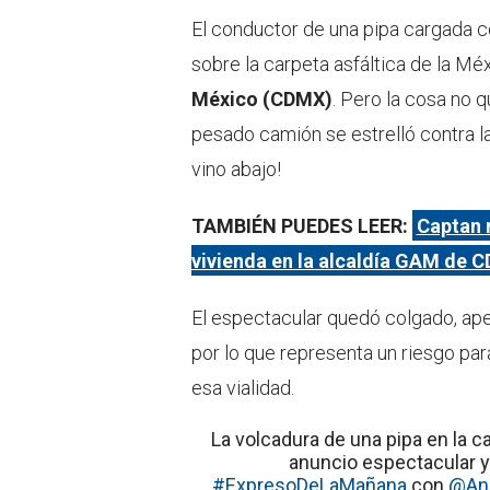
El conductor de una pipa cargada co
sobre la carpeta asfáltica de la Mé
México (CDMX)
. Pero la cosa no q
pesado camión se estrelló contra l
vino abajo!
TAMBIÉN PUEDES LEER:
Captan 
vivienda en la alcaldía GAM de
El espectacular quedó colgado, ap
por lo que representa un riesgo pa
esa vialidad.
La volcadura de una pipa en la 
anuncio espectacular y 
#ExpresoDeLaMañana
con
@An