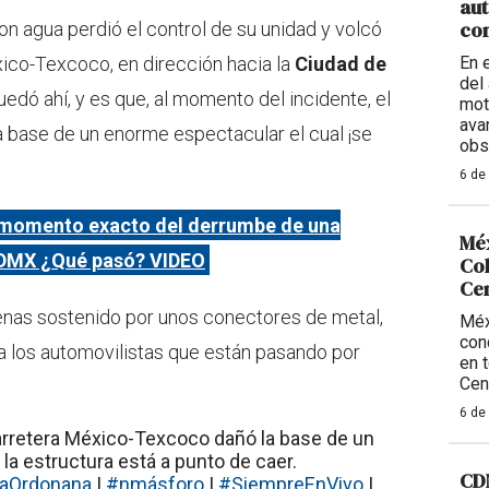
aut
con
n agua perdió el control de su unidad y volcó
xico-Texcoco, en dirección hacia la
Ciudad de
En 
del 
uedó ahí, y es que, al momento del incidente, el
mot
ava
a base de un enorme espectacular el cual ¡se
obs
6 de
momento exacto del derrumbe de una
Méx
 CDMX ¿Qué pasó? VIDEO
Col
Ce
enas sostenido por unos conectores de metal,
Méx
con
ra los automovilistas que están pasando por
en 
Cen
6 de
carretera México-Texcoco dañó la base de un
la estructura está a punto de caer.
CDM
aOrdonana
|
#nmásforo
|
#SiempreEnVivo
|