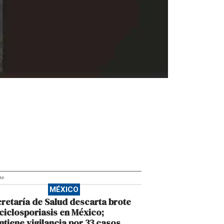
AD
MÉXICO
retaría de Salud descarta brote
ciclosporiasis en México;
tiene vigilancia por 33 casos