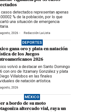
tectados
 casos detectados representan apenas
0.00002 % de la población, por lo que
cartó una situación de emergencia
taria.
·
 agosto, 2026
Redacción La-Lista
DEPORTES
ico gana oro y plata en natación
ística de los Juegos
ntroamericanos 2026
ico volvió a destacar en Santo Domingo
6 con oro de Itzamary González y plata
Diego Villalobos en las finales
viduales de natación artística.
 agosto, 2026
MÉXICO
er a bordo de su moto
tagoniza altercado vial, raya un