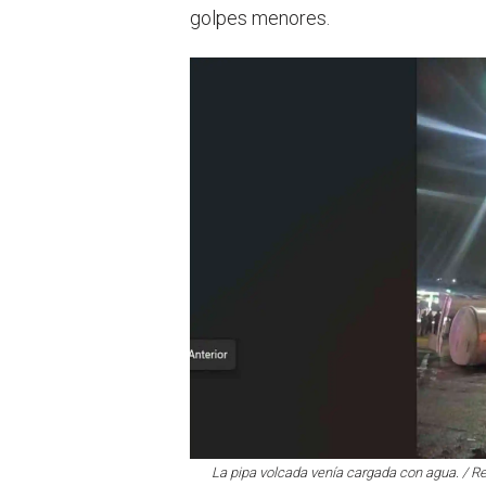
golpes menores.
La pipa volcada venía cargada con agua. / R