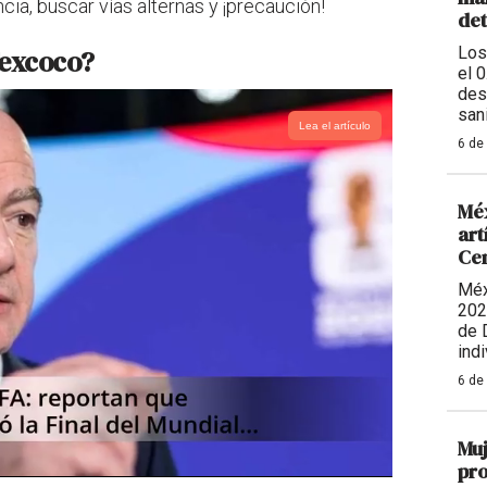
a, buscar vías alternas y ¡precaución!
de
Los
Texcoco?
el 
des
sani
Lea el artículo
6 de
Méx
art
Ce
Méx
202
de 
indi
6 de
Muj
pro