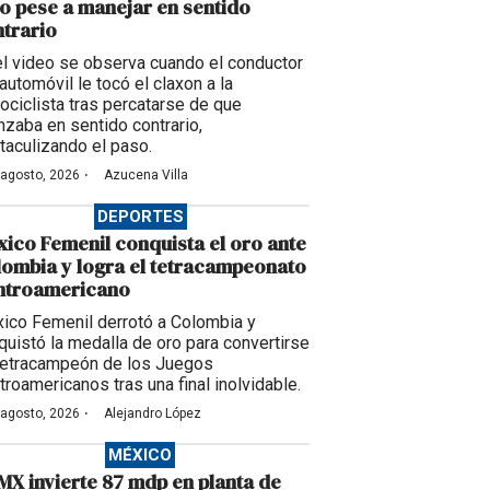
o pese a manejar en sentido
trario
el video se observa cuando el conductor
automóvil le tocó el claxon a la
ociclista tras percatarse de que
nzaba en sentido contrario,
taculizando el paso.
·
 agosto, 2026
Azucena Villa
DEPORTES
ico Femenil conquista el oro ante
ombia y logra el tetracampeonato
ntroamericano
ico Femenil derrotó a Colombia y
quistó la medalla de oro para convertirse
tetracampeón de los Juegos
troamericanos tras una final inolvidable.
·
 agosto, 2026
Alejandro López
MÉXICO
X invierte 87 mdp en planta de