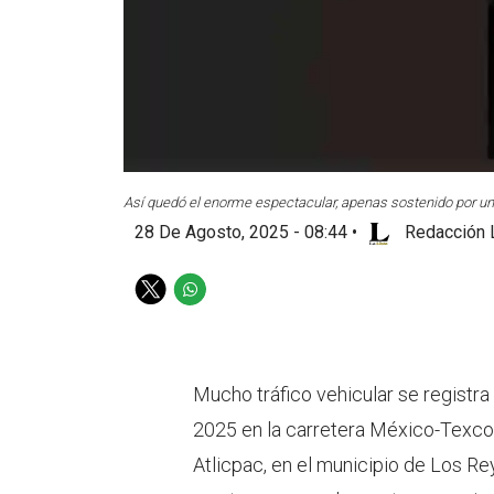
Así quedó el enorme espectacular, apenas sostenido por u
28 De Agosto, 2025 - 08:44
•
Redacción 
T
W
w
h
i
a
t
t
t
s
Mucho tráfico vehicular se registr
e
a
2025 en la carretera México-Texcoc
r
p
p
Atlicpac, en el municipio de Los Re