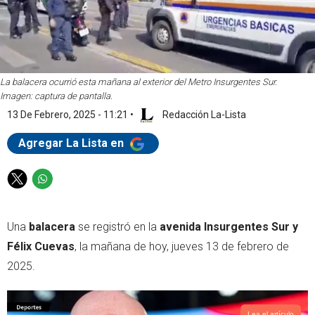
La balacera ocurrió esta mañana al exterior del Metro Insurgentes Sur.
Imagen: captura de pantalla.
13 De Febrero, 2025 - 11:21
•
Redacción La-Lista
Agregar La Lista en
T
W
w
h
i
a
Una
balacera
se registró en la
avenida Insurgentes Sur y
t
t
t
s
Félix Cuevas
, la mañana de hoy, jueves 13 de febrero de
e
a
2025.
r
p
p
Lea el artículo