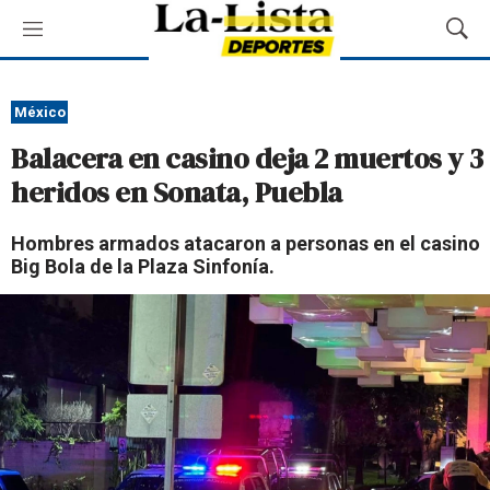
M
M
e
o
n
s
ú
t
México
r
Balacera en casino deja 2 muertos y 3
a
r
heridos en Sonata, Puebla
B
ú
Hombres armados atacaron a personas en el casino
s
Big Bola de la Plaza Sinfonía.
q
u
e
d
a