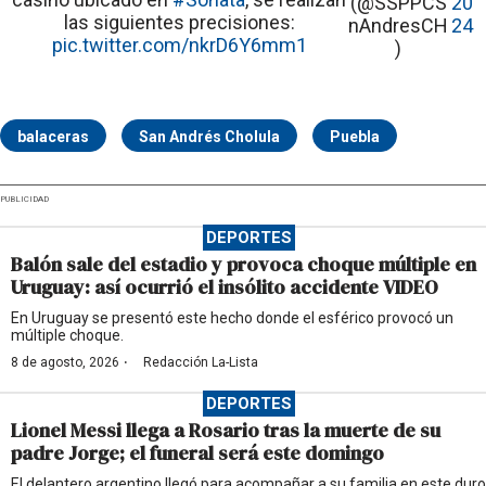
(@SSPPCS
20
las siguientes precisiones:
nAndresCH
24
pic.twitter.com/nkrD6Y6mm1
)
balaceras
San Andrés Cholula
Puebla
PUBLICIDAD
DEPORTES
Balón sale del estadio y provoca choque múltiple en
Uruguay: así ocurrió el insólito accidente VIDEO
En Uruguay se presentó este hecho donde el esférico provocó un
múltiple choque.
·
8 de agosto, 2026
Redacción La-Lista
DEPORTES
Lionel Messi llega a Rosario tras la muerte de su
padre Jorge; el funeral será este domingo
El delantero argentino llegó para acompañar a su familia en este duro