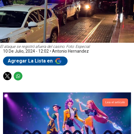
El ataque se registró afuera del casino. Foto: Especial
10 De Julio, 2024 - 12:02
•
Antonio Hernandez
Agregar La Lista en
T
W
w
h
i
a
t
t
t
s
Lea el artículo
e
a
r
p
p