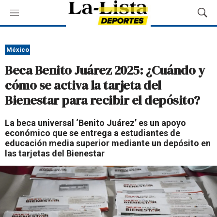
M
M
e
o
n
s
ú
t
México
r
Beca Benito Juárez 2025: ¿Cuándo y
a
r
cómo se activa la tarjeta del
B
Bienestar para recibir el depósito?
ú
s
q
La beca universal ‘Benito Juárez’ es un apoyo
u
económico que se entrega a estudiantes de
e
educación media superior mediante un depósito en
d
las tarjetas del Bienestar
a