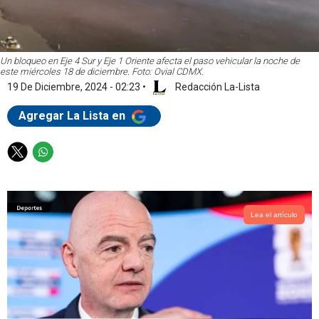
Un bloqueo en Eje 4 Sur y Eje 1 Oriente afecta el paso vehicular la noche de
este miércoles 18 de diciembre. Foto: Ovial CDMX.
19 De Diciembre, 2024 - 02:23
•
Redacción La-Lista
Agregar La Lista en
T
W
w
h
i
a
t
t
t
s
Lea el artículo
e
a
r
p
p