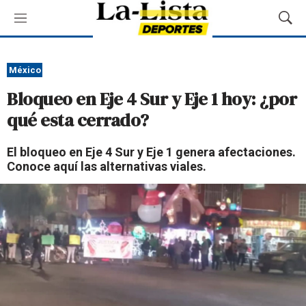
M
M
e
o
n
s
ú
t
México
r
Bloqueo en Eje 4 Sur y Eje 1 hoy: ¿por
a
r
qué esta cerrado?
B
ú
El bloqueo en Eje 4 Sur y Eje 1 genera afectaciones.
s
Conoce aquí las alternativas viales.
q
u
e
d
a