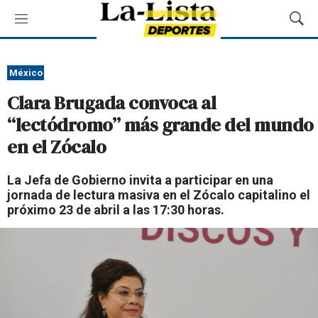
M
M
e
o
n
s
ú
t
México
r
Clara Brugada convoca al
a
r
“lectódromo” más grande del mundo
B
en el Zócalo
ú
s
q
La Jefa de Gobierno invita a participar en una
u
jornada de lectura masiva en el Zócalo capitalino el
e
próximo 23 de abril a las 17:30 horas.
d
a