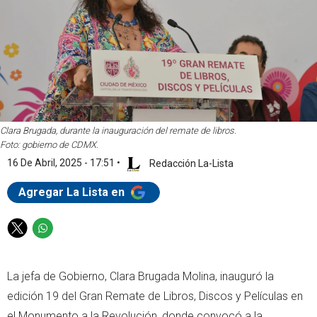
Clara Brugada, durante la inauguración del remate de libros.
Foto: gobierno de CDMX.
16 De Abril, 2025 - 17:51
•
Redacción La-Lista
Agregar La Lista en
T
W
w
h
i
a
La jefa de Gobierno, Clara Brugada Molina, inauguró la
t
t
t
s
edición 19 del Gran Remate de Libros, Discos y Películas en
e
a
el Monumento a la Revolución, donde convocó a la