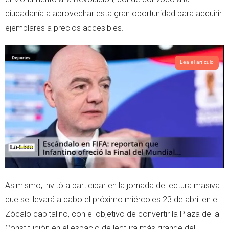
r
p
ciudadanía a aprovechar esta gran oportunidad para adquirir
p
ejemplares a precios accesibles.
Lea el artículo
Asimismo, invitó a participar en la jornada de lectura masiva
que se llevará a cabo el próximo miércoles 23 de abril en el
Zócalo capitalino, con el objetivo de convertir la Plaza de la
Constitución en el espacio de lectura más grande del