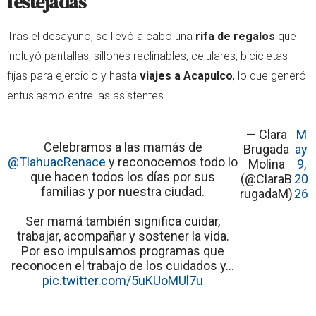
festejadas
Tras el desayuno, se llevó a cabo una
rifa de regalos
que
incluyó pantallas, sillones reclinables, celulares, bicicletas
fijas para ejercicio y hasta
viajes a Acapulco
, lo que generó
entusiasmo entre las asistentes.
— Clara
M
Celebramos a las mamás de
Brugada
ay
@TlahuacRenace
y reconocemos todo lo
Molina
9,
que hacen todos los días por sus
(@ClaraB
20
familias y por nuestra ciudad.
rugadaM)
26
Ser mamá también significa cuidar,
trabajar, acompañar y sostener la vida.
Por eso impulsamos programas que
reconocen el trabajo de los cuidados y…
pic.twitter.com/5uKUoMUl7u