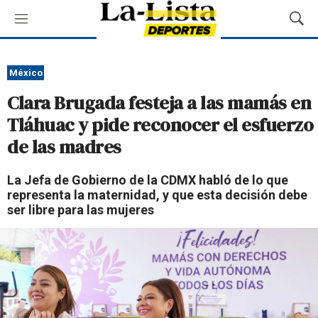
M
M
e
o
n
s
ú
t
México
r
Clara Brugada festeja a las mamás en
a
r
Tláhuac y pide reconocer el esfuerzo
B
de las madres
ú
s
q
La Jefa de Gobierno de la CDMX habló de lo que
u
representa la maternidad, y que esta decisión debe
e
ser libre para las mujeres
d
a