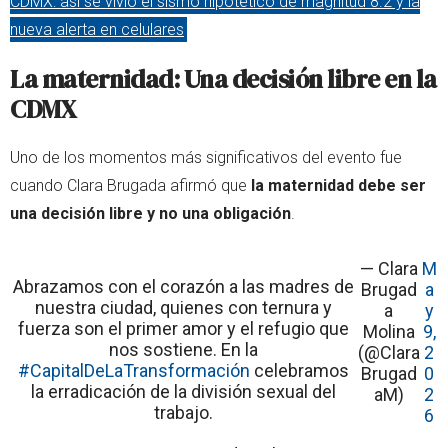
CDMX: así se vivió el sismo hipotético de magnitud 8.2 y la
nueva alerta en celulares
La maternidad: Una decisión libre en la
CDMX
Uno de los momentos más significativos del evento fue
cuando Clara Brugada afirmó que
la maternidad debe ser
una decisión libre y no una obligación
.
— Clara
M
Abrazamos con el corazón a las madres de
Brugad
a
nuestra ciudad, quienes con ternura y
a
y
fuerza son el primer amor y el refugio que
Molina
9,
nos sostiene. En la
(@Clara
2
#CapitalDeLaTransformación
celebramos
Brugad
0
la erradicación de la división sexual del
aM)
2
trabajo.
6