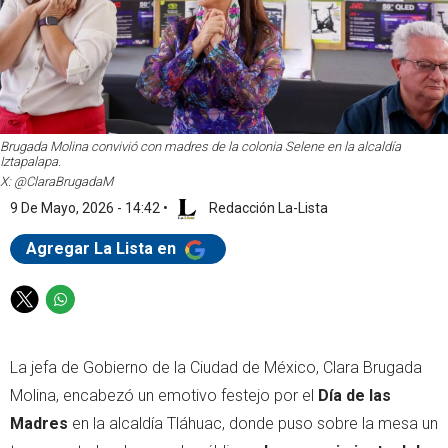
Brugada Molina convivió con madres de la colonia Selene en la alcaldía
Iztapalapa.
X: @ClaraBrugadaM
9 De Mayo, 2026 - 14:42
•
Redacción La-Lista
Agregar La Lista en
T
W
w
h
i
a
La jefa de Gobierno de la Ciudad de México, Clara Brugada
t
t
t
s
Molina, encabezó un emotivo festejo por el
Día de las
e
a
Madres
en la alcaldía Tláhuac, donde puso sobre la mesa un
r
p