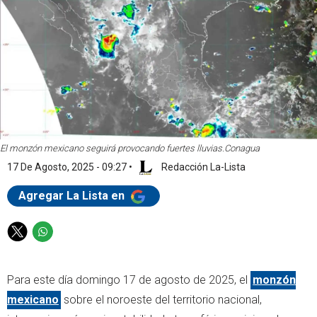
El monzón mexicano seguirá provocando fuertes lluvias.
Conagua
17 De Agosto, 2025 - 09:27
•
Redacción La-Lista
Agregar La Lista en
T
W
w
h
i
a
Para este día domingo 17 de agosto de 2025, el
monzón
t
t
t
s
mexicano
sobre el noroeste del territorio nacional,
e
a