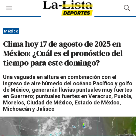
M
M
e
o
n
s
ú
t
México
r
Clima hoy 17 de agosto de 2025 en
a
r
México: ¿Cuál es el pronóstico del
B
tiempo para este domingo?
ú
s
q
Una vaguada en altura en combinación con el
u
ingreso de aire húmedo del océano Pacífico y golfo
e
de México, generarán lluvias puntuales muy fuertes
d
en Guerrero; puntuales fuertes en Veracruz, Puebla,
a
Morelos, Ciudad de México, Estado de México,
Michoacán y Jalisco