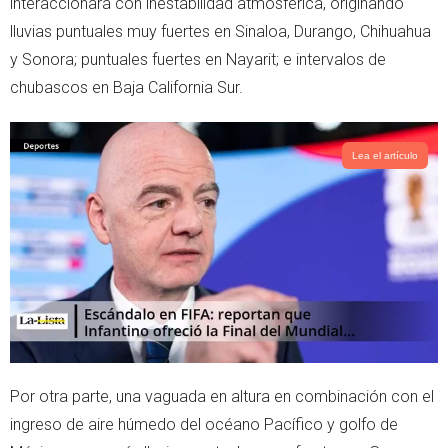
interaccionará con inestabilidad atmosférica, originando
r
p
lluvias puntuales muy fuertes en Sinaloa, Durango, Chihuahua
p
y Sonora; puntuales fuertes en Nayarit; e intervalos de
chubascos en Baja California Sur.
Lea el artículo
Por otra parte, una vaguada en altura en combinación con el
ingreso de aire húmedo del océano Pacífico y golfo de