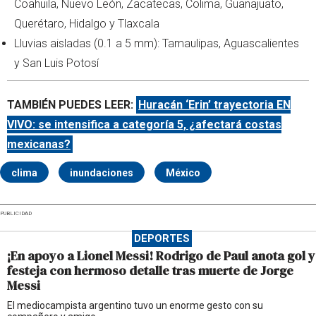
Coahuila, Nuevo León, Zacatecas, Colima, Guanajuato,
Querétaro, Hidalgo y Tlaxcala
Lluvias aisladas (0.1 a 5 mm): Tamaulipas, Aguascalientes
y San Luis Potosí
TAMBIÉN PUEDES LEER:
Huracán ‘Erin’ trayectoria EN
VIVO: se intensifica a categoría 5, ¿afectará costas
mexicanas?
clima
inundaciones
México
PUBLICIDAD
DEPORTES
¡En apoyo a Lionel Messi! Rodrigo de Paul anota gol y
festeja con hermoso detalle tras muerte de Jorge
Messi
El mediocampista argentino tuvo un enorme gesto con su