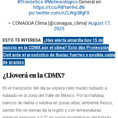
#Pronóstico
#Meteorológico
General en
https://t.co/R8Yan9vLdN
pic.twitter.com/nZLWg38gFX
— CONAGUA Clima (@conagua_clima)
August 17,
2025
ESTO TE INTERESA:
¿Hay alerta amarilla hoy 15 de
agosto en la CDMX por el clima? Esto dijo Protección
Civil ante el pronóstico de lluvias fuertes y posible caída
de granizo
¿Lloverá en la CDMX?
En el transcurso del día se espera cielo medio nublado a
nublado en la zona del Valle de México. Por la mañana,
bancos de niebla o neblina en zonas altas; ambiente fresco,
siendo frío en sierras de la región y con temperaturas
mínimas menores a 5 °C en zonas montañosas del Estado