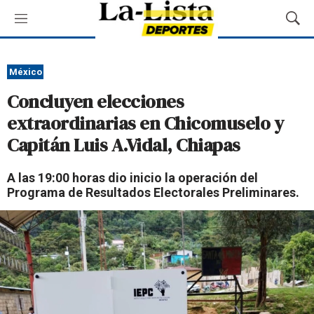
M
M
e
o
n
s
ú
t
México
r
Concluyen elecciones
a
r
extraordinarias en Chicomuselo y
B
Capitán Luis A.Vidal, Chiapas
ú
s
q
A las 19:00 horas dio inicio la operación del
u
Programa de Resultados Electorales Preliminares.
e
d
a