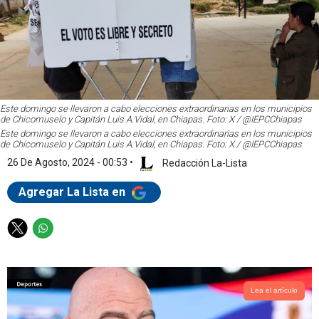
Este domingo se llevaron a cabo elecciones extraordinarias en los municipios
de Chicomuselo y Capitán Luis A.Vidal, en Chiapas. Foto: X / @IEPCChiapas
Este domingo se llevaron a cabo elecciones extraordinarias en los municipios
de Chicomuselo y Capitán Luis A.Vidal, en Chiapas. Foto: X / @IEPCChiapas
26 De Agosto, 2024 - 00:53
•
Redacción La-Lista
Agregar La Lista en
T
W
w
h
i
a
t
t
t
s
Lea el artículo
e
a