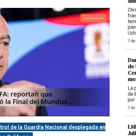
am
Chr
fra
Lea el artículo
ter
pie
Uch
7 de
Dar
de 
Cen
me
La 
de 
por
7 de
LM
trol de la Guardia Nacional desplegada en
Jul