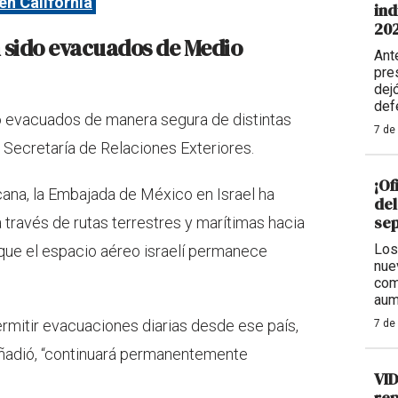
en California
ind
20
sido evacuados de Medio
Ant
pre
dej
def
o evacuados de manera segura de distintas
7 de
 Secretaría de Relaciones Exteriores.
¡Of
cana, la Embajada de México en Israel ha
del
se
a través de rutas terrestres y marítimas hacia
Los
 que el espacio aéreo israelí permanece
nue
com
aum
ermitir evacuaciones diarias desde ese país,
7 de
añadió, “continuará permanentemente
VID
rep