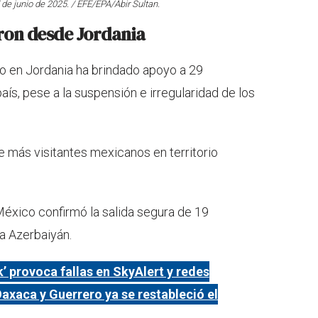
7 de junio de 2025. / EFE/EPA/Abir Sultan.
ron desde Jordania
o en Jordania ha brindado apoyo a 29
aís, pese a la suspensión e irregularidad de los
e más visitantes mexicanos en territorio
México confirmó la salida segura de 19
a Azerbaiyán.
’ provoca fallas en SkyAlert y redes
axaca y Guerrero ya se restableció el