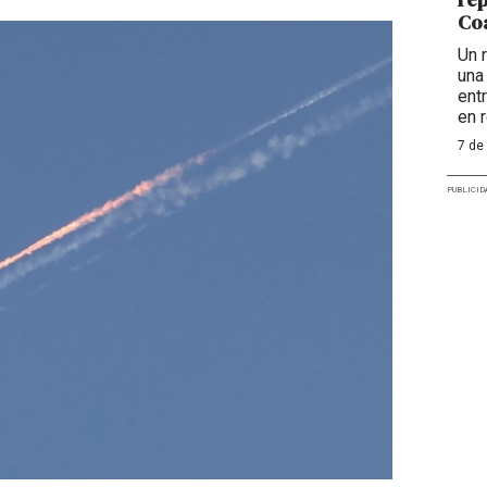
Coa
Un 
una
ent
en 
7 de
PUBLICID