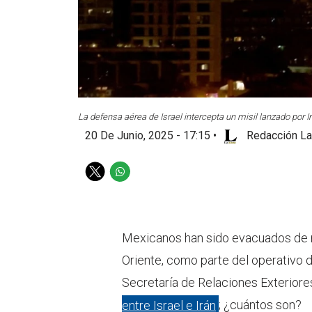
La defensa aérea de Israel intercepta un misil lanzado por Ir
20 De Junio, 2025 - 17:15
•
Redacción La
T
W
w
h
i
a
t
t
t
s
Mexicanos han sido evacuados de m
e
a
Oriente, como parte del operativo 
r
p
p
Secretaría de Relaciones Exteriore
entre Israel e Irán
; ¿cuántos son?