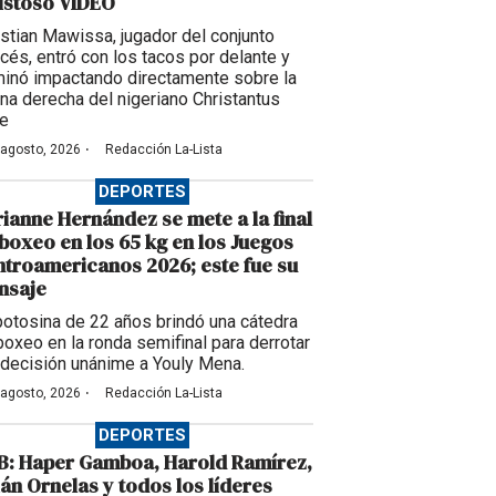
istoso VIDEO
istian Mawissa, jugador del conjunto
ncés, entró con los tacos por delante y
minó impactando directamente sobre la
rna derecha del nigeriano Christantus
e
·
 agosto, 2026
Redacción La-Lista
DEPORTES
ianne Hernández se mete a la final
boxeo en los 65 kg en los Juegos
troamericanos 2026; este fue su
nsaje
potosina de 22 años brindó una cátedra
boxeo en la ronda semifinal para derrotar
 decisión unánime a Youly Mena.
·
 agosto, 2026
Redacción La-Lista
DEPORTES
B: Haper Gamboa, Harold Ramírez,
ián Ornelas y todos los líderes