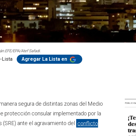
án.
EFE/EPA/Atef Safadi.
-Lista
Agregar La Lista en
anera segura de distintas zonas del Medio
PUBLICID
de protección consular implementado por la
¡Te
s (SRE) ante el agravamiento del
conflicto
des
tra