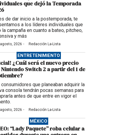
ividuales que dejó la Temporada
26
es de dar inicio a la postemporada, te
sentamos a los líderes individuales que
ó la campaña en cuanto a bateo, pitcheo,
ensiva y más
·
 agosto, 2026
Redacción La-Lista
ENTRETENIMIENTO
icial! ¿Cuál será el nuevo precio
 Nintendo Switch 2 a partir del 1 de
ptiembre?
 consumidores que planeaban adquirir la
va consola tendrán pocas semanas para
prarla antes de que entre en vigor el
ento.
·
 agosto, 2026
Redacción La-Lista
MÉXICO
EO: “Lady Paquete” roba celular a
artidor durante una entrega en