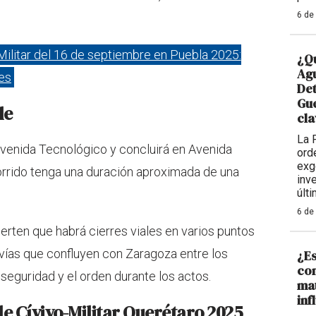
6 de
-Militar del 16 de septiembre en Puebla 2025:
¿Qu
Agu
tes
De
Gue
le
cla
La 
e Avenida Tecnológico y concluirá en Avenida
ord
exg
orrido tenga una duración aproximada de una
inv
últ
6 de
ierten que habrá cierres viales en varios puntos
 vías que confluyen con Zaragoza entre los
¿Es
con
a seguridad y el orden durante los actos.
mat
inf
ile Cívivo-Militar Querétaro 2025