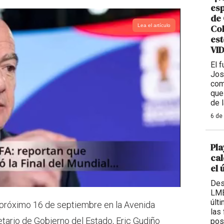
esp
de 
Lea el artículo
Col
est
VI
El 
Jos
com
que
de 
6 de
Pla
cal
el 
Des
LMB
últ
l próximo 16 de septiembre en la Avenida
las
etario de Gobierno del Estado, Eric Gudiño
pos