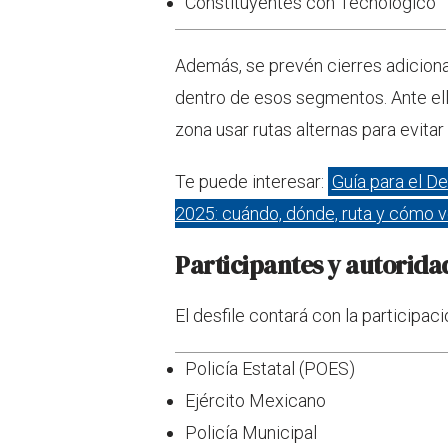
Constituyentes con Tecnológico
Además, se prevén cierres adiciona
dentro de esos segmentos. Ante ell
zona usar rutas alternas para evita
Te puede interesar:
Guía para el De
2025: cuándo, dónde, ruta y cómo v
Participantes y autorida
El desfile contará con la participaci
Policía Estatal (POES)
Ejército Mexicano
Policía Municipal