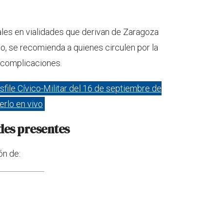
les en vialidades que derivan de Zaragoza
o, se recomienda a quienes circulen por la
r complicaciones.
sfile Cívico-Militar del 16 de septiembre de
erlo en vivo
des presentes
ón de: