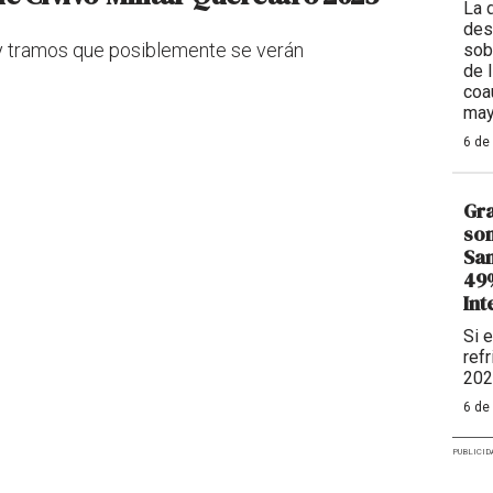
La 
des
 y tramos que posiblemente se verán
sob
de 
coa
may
6 de
Gra
son
Sam
49%
Int
Si 
refr
202
6 de
PUBLICID