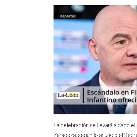
p
La celebración se llevará a cabo e
Zaragoza, según lo anunció el Secr