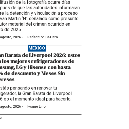
difusión de la fotografía ocurre días
pués de que las autoridades informaran
re la detención y vinculación a proceso
Iván Martín ‘N’, señalado como presunto
utor material del crimen ocurrido en
o de 2025
·
 agosto, 2026
Redacción La-Lista
MÉXICO
n Barata de Liverpool 2026: estos
 los mejores refrigeradores de
sung, LG y Hisense con hasta
 de descuento y Meses Sin
ereses
estás pensando en renovar tu
igerador, la Gran Barata de Liverpool
6 es el momento ideal para hacerlo.
·
 agosto, 2026
Ivonne Lino
AD