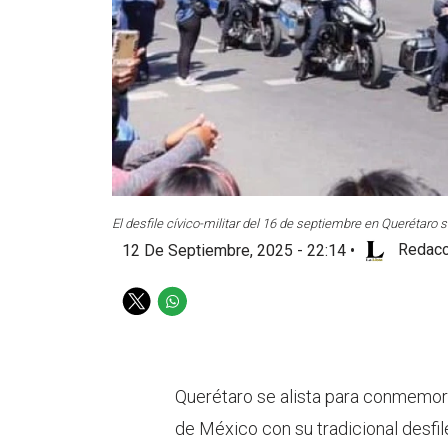
El desfile cívico-militar del 16 de septiembre en Querétaro 
12 De Septiembre, 2025 - 22:14
•
Redacc
T
W
w
h
i
a
t
t
t
s
Querétaro se alista para conmemora
e
a
de México con su tradicional desfil
r
p