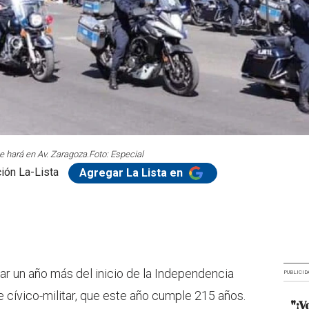
se hará en Av. Zaragoza.
Foto: Especial
ión La-Lista
Agregar La Lista en
r un año más del inicio de la Independencia
PUBLICID
e cívico-militar, que este año cumple 215 años.
"¡V