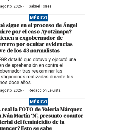
·
 agosto, 2026
Gabriel Torres
MÉXICO
é sigue en el proceso de Ángel
irre por el caso Ayotzinapa?
tienen a exgobernador de
rrero por ocultar evidencias
ve de los 43 normalistas
FGR detalló que obtuvo y ejecutó una
en de aprehensión en contra el
obernador tras reexaminar las
estigaciones realizadas durante los
imos doce años
·
 agosto, 2026
Redacción La-Lista
MÉXICO
 real la FOTO de Valeria Márquez
 Iván Martín ‘N’, presunto coautor
erial del feminicidio de la
luencer? Esto se sabe