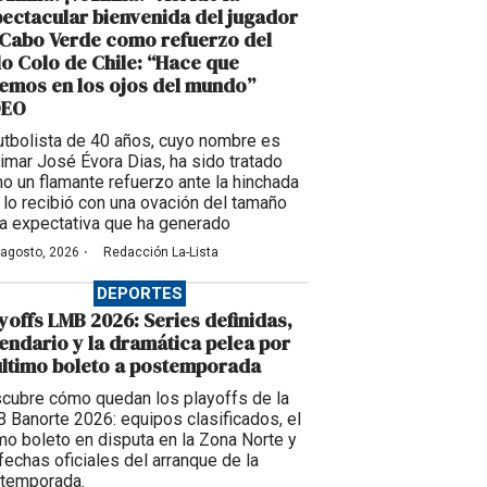
ectacular bienvenida del jugador
Cabo Verde como refuerzo del
o Colo de Chile: “Hace que
emos en los ojos del mundo”
DEO
futbolista de 40 años, cuyo nombre es
imar José Évora Dias, ha sido tratado
o un flamante refuerzo ante la hinchada
 lo recibió con una ovación del tamaño
la expectativa que ha generado
·
 agosto, 2026
Redacción La-Lista
DEPORTES
yoffs LMB 2026: Series definidas,
endario y la dramática pelea por
último boleto a postemporada
cubre cómo quedan los playoffs de la
 Banorte 2026: equipos clasificados, el
imo boleto en disputa en la Zona Norte y
 fechas oficiales del arranque de la
temporada.