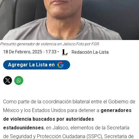
Presunto generador de violencia en Jalisco.
Foto por FGR.
18 De Febrero, 2025 - 17:33
•
Redacción La-Lista
Agregar La Lista en
T
W
w
h
i
a
Como parte de la coordinación bilateral entre el Gobierno de
t
t
t
s
México y los Estados Unidos para detener a
generadores
e
a
de violencia buscados por autoridades
r
p
estadounidenses
, en Jalisco, elementos de la Secretaría
p
de Seguridad y Protección Ciudadana (SSPC), Secretaría de