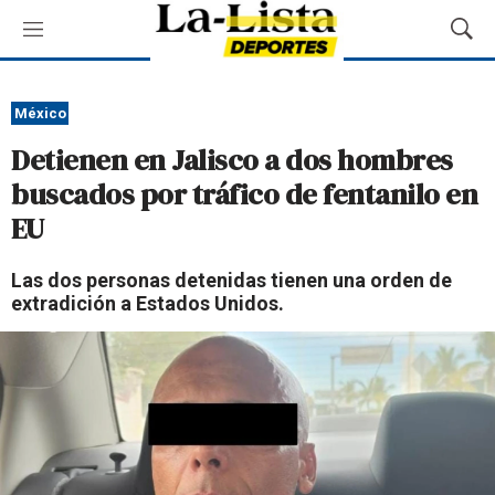
M
M
e
o
n
s
ú
t
México
r
Detienen en Jalisco a dos hombres
a
r
buscados por tráfico de fentanilo en
B
EU
ú
s
q
Las dos personas detenidas tienen una orden de
u
extradición a Estados Unidos.
e
d
a