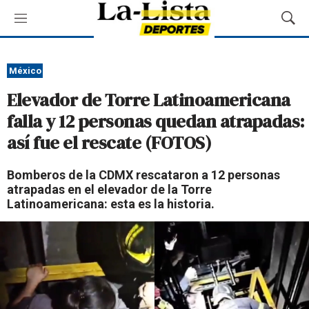
M
M
e
o
n
s
ú
t
México
r
Elevador de Torre Latinoamericana
a
r
falla y 12 personas quedan atrapadas:
B
así fue el rescate (FOTOS)
ú
s
q
Bomberos de la CDMX rescataron a 12 personas
u
atrapadas en el elevador de la Torre
e
Latinoamericana: esta es la historia.
d
a