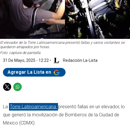
El elevador de la Torre Latinoamericana presentó fallas y varios visitantes se
quedaron atrapados por horas.
Foto: captura de pantalla.
31 De Mayo, 2025 - 12:22
•
Redacción La-Lista
Agregar La Lista en
T
W
w
h
i
a
La
Torre Latinoamericana
presentó fallas en un elevador, lo
t
t
t
s
que generó la movilización de Bomberos de la Ciudad de
e
a
México (CDMX).
r
p