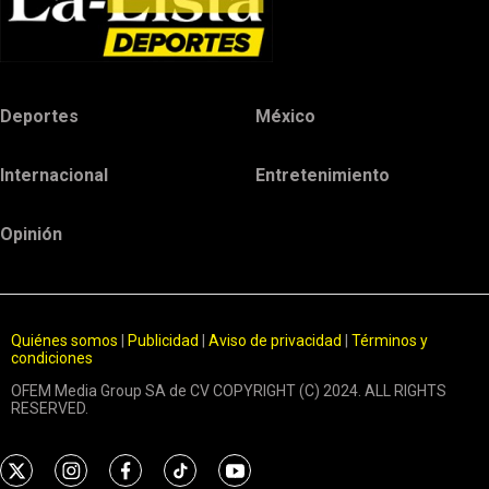
Deportes
México
Internacional
Entretenimiento
Opinión
Quiénes somos
|
Publicidad
|
Aviso de privacidad
|
Términos y
condiciones
OFEM Media Group SA de CV COPYRIGHT (C) 2024. ALL RIGHTS
RESERVED.
t
i
f
t
y