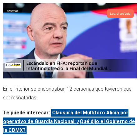
p
Lea el artículo
En el interior se encontraban 12 personas que tuvieron que
ser rescatadas.
Te puede interesar:
Clausura del Multiforo Alicia por
operativo de Guardia Nacional: ¿Qué dijo el Gobierno de
la CDMX?