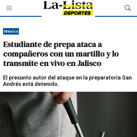
M
M
e
o
n
s
ú
t
México
r
Estudiante de prepa ataca a
a
r
compañeros con un martillo y lo
B
transmite en vivo en Jalisco
ú
s
q
El presunto autor del ataque en la preparatoria San
u
Andrés está detenido.
e
d
a