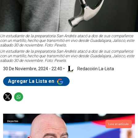
Un estudiante de la preparatoria San Andrés atacó a dos de sus compañeros
con un martillo, hecho que transmitió en vivo desde Guadalajara, Jalisco, este
sábado 30 de noviembre. Foto: Pexels.
Un estudiante de la preparatoria San Andrés atacó a dos de sus compañeros
con un martillo, hecho que transmitió en vivo desde Guadalajara, Jalisco, este
sábado 30 de noviembre. Foto: Pexels.
30 De Noviembre, 2024 - 22:40
•
Redacción La-Lista
Agregar La Lista en
T
W
w
h
i
a
t
t
t
s
Lea el artículo
e
a