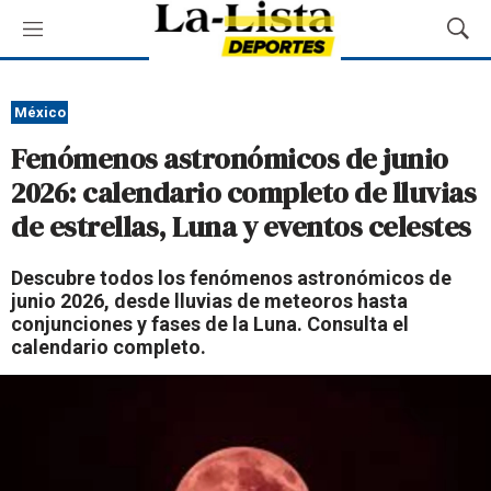
M
M
e
o
n
s
ú
t
México
r
Fenómenos astronómicos de junio
a
r
2026: calendario completo de lluvias
B
de estrellas, Luna y eventos celestes
ú
s
q
Descubre todos los fenómenos astronómicos de
u
junio 2026, desde lluvias de meteoros hasta
e
conjunciones y fases de la Luna. Consulta el
d
calendario completo.
a