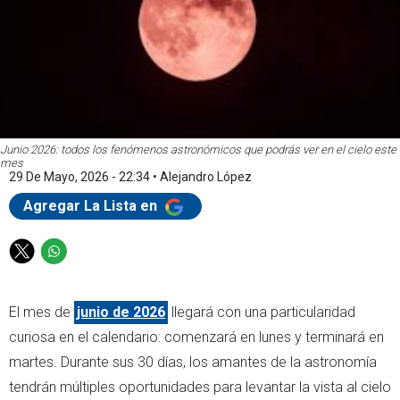
Junio 2026: todos los fenómenos astronómicos que podrás ver en el cielo este
mes
29 De Mayo, 2026 - 22:34
•
Alejandro López
Agregar La Lista en
T
W
w
h
i
a
El mes de
junio de 2026
llegará con una particularidad
t
t
t
s
curiosa en el calendario: comenzará en lunes y terminará en
e
a
martes. Durante sus 30 días, los amantes de la astronomía
r
p
tendrán múltiples oportunidades para levantar la vista al cielo
p