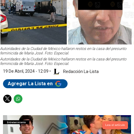
Autoridades de la Ciudad de México hallaron restos en la casa del presunto
feminicida de María José. Foto: Especial.
Autoridades de la Ciudad de México hallaron restos en la casa del presunto
feminicida de María José. Foto: Especial.
19 De Abril, 2024 - 12:09
•
Redacción La-Lista
Agregar La Lista en
T
W
w
h
i
a
t
t
t
s
Lea el artículo
e
a