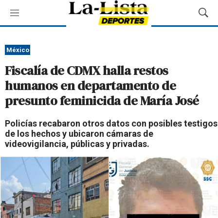
M
M
e
o
n
s
ú
t
México
r
Fiscalía de CDMX halla restos
a
r
humanos en departamento de
B
presunto feminicida de María José
ú
s
q
Policías recabaron otros datos con posibles testigos
u
de los hechos y ubicaron cámaras de
e
videovigilancia, públicas y privadas.
d
a