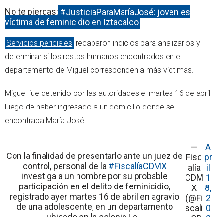
No te pierdas:
#JusticiaParaMaríaJosé: joven es
víctima de feminicidio en Iztacalco
Servicios periciales
recabaron indicios para analizarlos y
determinar si los restos humanos encontrados en el
departamento de Miguel corresponden a más víctimas.
Miguel fue detenido por las autoridades el martes 16 de abril
luego de haber ingresado a un domicilio donde se
encontraba María José.
—
A
Con la finalidad de presentarlo ante un juez de
Fisc
pr
control, personal de la
#FiscalíaCDMX
alía
il
investiga a un hombre por su probable
CDM
1
participación en el delito de feminicidio,
X
8,
registrado ayer martes 16 de abril en agravio
(@Fi
2
de una adolescente, en un departamento
scali
0
ubicado en la colonia La…