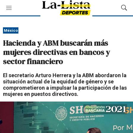
M
M
e
o
n
s
ú
t
México
r
Hacienda y ABM buscarán más
a
r
mujeres directivas en bancos y
B
sector financiero
ú
s
q
El secretario Arturo Herrera y la ABM abordaron la
u
situación actual de la equidad de género y se
e
comprometieron a impulsar la participación de las
d
mujeres en puestos directivos.
a