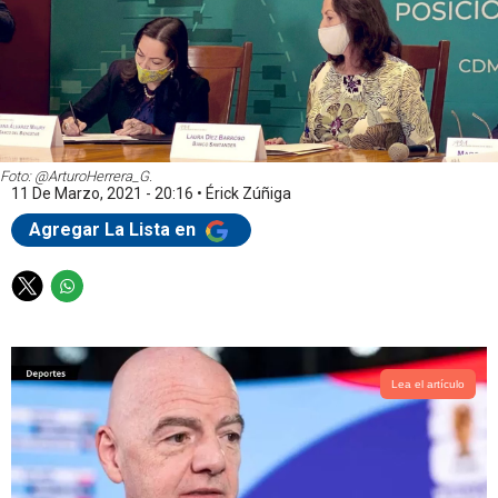
Foto: @ArturoHerrera_G.
11 De Marzo, 2021 - 20:16
•
Érick Zúñiga
Agregar La Lista en
T
W
w
h
i
a
t
t
t
s
Lea el artículo
e
a
r
p
p