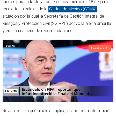
t
s
fuertes para la tarde y noche de hoy miércoles 18 de junio
e
a
en ciertas alcaldías de la
Ciudad de México (CDMX)
,
r
p
situación por la cual la Secretaría de Gestión Integral de
p
Riesgos y Protección Civil (SGIRPC) activó la alerta amarilla
y emitió una serie de recomendaciones.
Lea el artículo
Revisa aquí en qué alcaldías aplica, así como la información