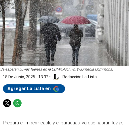
Se esperan lluvias fuertes en la CDMX.
Archivo. Wikimedia Commons.
18 De Junio, 2025 - 13:32
•
Redacción La-Lista
Agregar La Lista en
T
W
w
h
i
a
Prepara el impermeable y el paraguas, ya que habrán lluvias
t
t