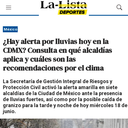
M
M
e
o
n
s
ú
t
México
r
¿Hay alerta por lluvias hoy en la
a
r
CDMX? Consulta en qué alcaldías
B
aplica y cuáles son las
ú
s
recomendaciones por el clima
q
u
La Secretaría de Gestión Integral de Riesgos y
e
Protección Civil activó la alerta amarilla en siete
d
alcaldías de la Ciudad de México ante la presencia
a
de lluvias fuertes, así como por la posible caída de
granizo para la tarde y noche de hoy miércoles 18 de
junio.