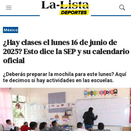
M
M
e
o
n
s
ú
t
México
r
¿Hay clases el lunes 16 de junio de
a
r
2025? Esto dice la SEP y su calendario
B
oficial
ú
s
q
¿Deberás preparar la mochila para este lunes? Aquí
u
te decimos si hay actividades en las escuelas.
e
d
a