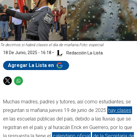
Te decimos si habrá clases el día de mañana.
Foto: especial.
18 De Junio, 2025 - 16:18
•
Redacción La-Lista
Agregar La Lista en
T
W
w
h
i
a
Muchas madres, padres y tutores, así como estudiantes, se
t
t
t
s
preguntan si mañana jueves 19 de junio de 2025
hay clases
e
a
en las escuelas públicas del país, debido a las lluvias que se
r
p
registran en el país y al huracán Erick en Guerrero, por lo que
p
la respuesta la tiene el
calendario oficial
de la Secretaría de