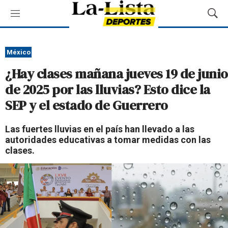
M
M
e
o
n
s
ú
t
México
r
¿Hay clases mañana jueves 19 de junio
a
r
de 2025 por las lluvias? Esto dice la
B
SEP y el estado de Guerrero
ú
s
q
Las fuertes lluvias en el país han llevado a las
u
autoridades educativas a tomar medidas con las
e
clases.
d
a