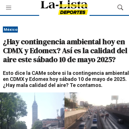
M
M
e
o
n
s
ú
t
México
r
¿Hay contingencia ambiental hoy en
a
r
CDMX y Edomex? Así es la calidad del
B
aire este sábado 10 de mayo 2025?
ú
s
q
Esto dice la CAMe sobre si la contingencia ambiental
u
en CDMX y Edomex hoy sábado 10 de mayo de 2025.
e
¿Hay mala calidad del aire? Te contamos.
d
a