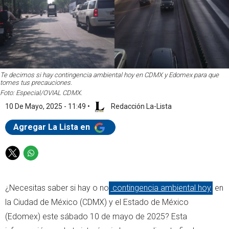
Te decimos si hay contingencia ambiental hoy en CDMX y Edomex para que
tomes tus precauciones.
Foto: Especial/OVIAL CDMX.
10 De Mayo, 2025 - 11:49
•
Redacción La-Lista
Agregar La Lista en
T
W
w
h
i
a
¿Necesitas saber si hay o no
contingencia ambiental hoy
en
t
t
t
s
la Ciudad de México (CDMX) y el Estado de México
e
a
(Edomex) este sábado 10 de mayo de 2025? Esta
r
p