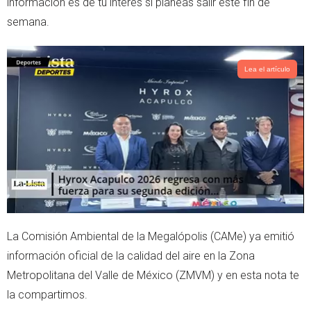
información es de tu interés si planeas salir este fin de
p
semana.
Lea el artículo
La Comisión Ambiental de la Megalópolis (CAMe) ya emitió
información oficial de la calidad del aire en la Zona
Metropolitana del Valle de México (ZMVM) y en esta nota te
la compartimos.