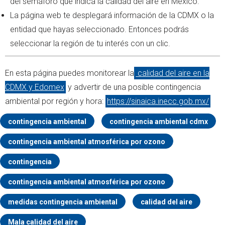
del semáforo que indica la calidad del aire en México.
La página web te desplegará información de la CDMX o la
entidad que hayas seleccionado. Entonces podrás
seleccionar la región de tu interés con un clic.
En esta página puedes monitorear la
calidad del aire en la
CDMX y Edomex
y advertir de una posible contingencia
ambiental por región y hora:
https://sinaica.inecc.gob.mx/
contingencia ambiental
contingencia ambiental cdmx
contingencia ambiental atmosférica por ozono
contingencia
contingencia ambiental atmosférica por ozono
medidas contingencia ambiental
calidad del aire
Mala calidad del aire