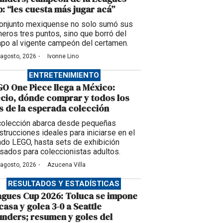
: “les cuesta más jugar acá”
conjunto mexiquense no solo sumó sus
meros tres puntos, sino que borró del
po al vigente campeón del certamen.
·
 agosto, 2026
Ivonne Lino
ENTRETENIMIENTO
O One Piece llega a México:
cio, dónde comprar y todos los
s de la esperada colección
colección abarca desde pequeñas
strucciones ideales para iniciarse en el
do LEGO, hasta sets de exhibición
sados para coleccionistas adultos.
·
 agosto, 2026
Azucena Villa
RESULTADOS Y ESTADÍSTICAS
gues Cup 2026: Toluca se impone
casa y golea 3-0 a Seattle
nders; resumen y goles del