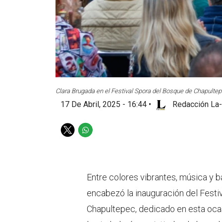
Clara Brugada en el Festival Spora del Bosque de Chapultep
17 De Abril, 2025 - 16:44
•
Redacción La-
T
W
w
h
i
a
t
t
t
s
Entre colores vibrantes, música y bai
e
a
encabezó la inauguración del Festiv
r
p
p
Chapultepec, dedicado en esta ocasi