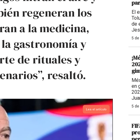
par
bién regeneran los
El 
Tolu
iran a la medicina,
de 
Jes
5 de
 la gastronomía y
te de rituales y
¡Mé
202
gim
enarios”, resaltó.
Méx
en 
202
Jua
5 de
Lea el artículo
FIF
pro
per