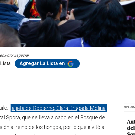
ec.
Foto: Especial.
Lista
Agregar La Lista en
le, l
a jefa de Gobierno, Clara Brugada Molina,
PUBLICID
al Spora, que se lleva a cabo en el Bosque de
Ant
ón al reino de los hongos, por lo que invitó a
del
So