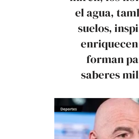
el agua, tam
suelos, insp
enriquecen
forman par
saberes mil