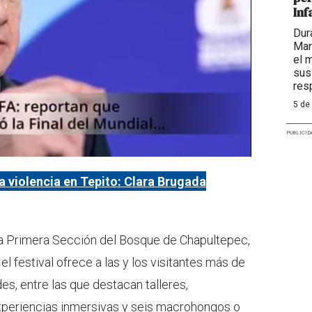
Inf
Dur
Mar
el 
sus
res
5 de
PUBLICID
a violencia en Tepito: Clara Brugada
la Primera Sección del Bosque de Chapultepec,
el festival ofrece a las y los visitantes más de
es, entre las que destacan talleres,
 experiencias inmersivas y seis macrohongos o