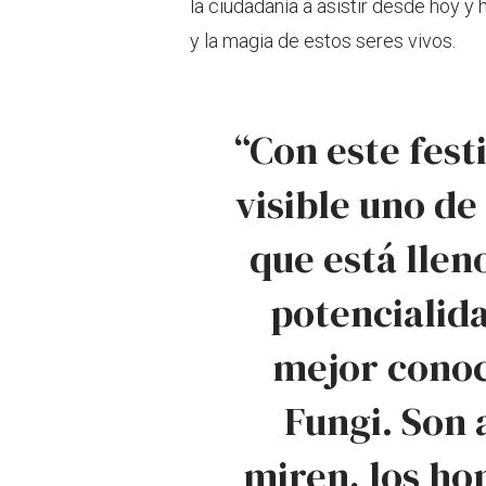
la ciudadanía a asistir desde hoy y 
y la magia de estos seres vivos.
“Con este fes
visible uno de
que está llen
potencialida
mejor conoc
Fungi. Son a
miren, los hon