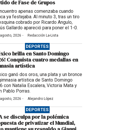
tido de Fase de Grupos
encuentro apenas comenzaba cuando
ca ya festejaba. Al minuto 3, tras un tiro
esquina cobrado por Ricardo Angulo,
ús Gallardo apareció para poner el 1-0.
·
 agosto, 2026
Redacción La-Lista
DEPORTES
xico brilla en Santo Domingo
6! Conquista cuatro medallas en
nasia artística
ico ganó dos oros, una plata y un bronce
gimnasia artística de Santo Domingo
6 con Natalia Escalera, Victoria Mata y
n Pablo Porras.
·
 agosto, 2026
Alejandro López
DEPORTES
A se disculpa por la polémica
puesta de privatizar el Mundial,
o mantiene su respaldo a Gianni