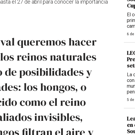
hasta el 27 de abril para conocer la importancia
Cup
El 
pri
cam
6 de
tival queremos hacer
LEG
 los reinos naturales
Pre
set
o de posibilidades y
La 
con
des: los hongos, o
mun
pen
ido como el reino
5 de
liados invisibles,
Lea
en 
gos filtran el aire y
Sou