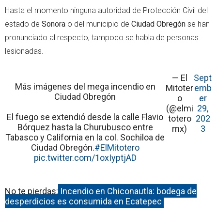
Hasta el momento ninguna autoridad de Protección Civil del
estado de
Sonora
o del municipio de
Ciudad Obregón
se han
pronunciado al respecto, tampoco se habla de personas
lesionadas.
— El
Sept
Más imágenes del mega incendio en
Mitoter
emb
Ciudad Obregón
o
er
(@elmi
29,
El fuego se extendió desde la calle Flavio
totero
202
Bórquez hasta la Churubusco entre
mx)
3
Tabasco y California en la col. Sochiloa de
Ciudad Obregón.
#ElMitotero
pic.twitter.com/1oxIyptjAD
No te pierdas:
Incendio en Chiconautla: bodega de
desperdicios es consumida en Ecatepec