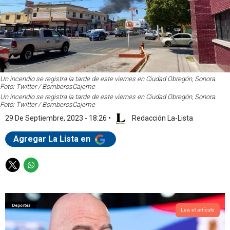
Un incendio se registra la tarde de este viernes en Ciudad Obregón, Sonora.
Foto: Twitter / BomberosCajeme
Un incendio se registra la tarde de este viernes en Ciudad Obregón, Sonora.
Foto: Twitter / BomberosCajeme
29 De Septiembre, 2023 - 18:26
•
Redacción La-Lista
Agregar La Lista en
T
W
w
h
i
a
t
t
t
s
Lea el artículo
e
a