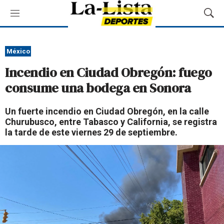
M
M
e
o
n
s
ú
t
México
r
Incendio en Ciudad Obregón: fuego
a
r
consume una bodega en Sonora
B
ú
Un fuerte incendio en Ciudad Obregón, en la calle
s
Churubusco, entre Tabasco y California, se registra
q
la tarde de este viernes 29 de septiembre.
u
e
d
a