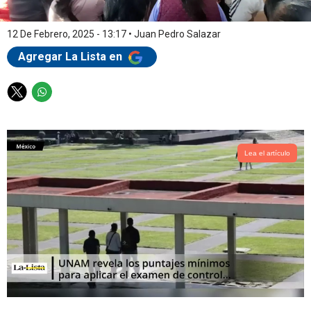
12 De Febrero, 2025 - 13:17
•
Juan Pedro Salazar
Agregar La Lista en
T
W
w
h
i
a
t
t
t
s
Lea el artículo
e
a
r
p
p