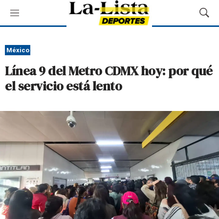
M
M
e
o
n
s
ú
t
México
r
Línea 9 del Metro CDMX hoy: por qué
a
r
el servicio está lento
B
ú
s
q
u
e
d
a