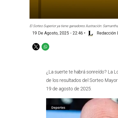
El Sorteo Superior ya tiene ganadores.
Ilustración: Samantha
19 De Agosto, 2025 - 22:46
•
Redacción 
T
W
w
h
i
a
t
t
t
s
¿La suerte te habrá sonreído? La Lot
e
a
de los resultados del Sorteo Mayor
r
p
p
19 de agosto de 2025.