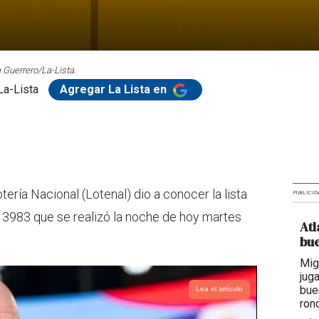
 Guerrero/La-Lista.
La-Lista
Agregar La Lista en
ería Nacional (Lotenal) dio a conocer la lista
PUBLICID
 3983 que se realizó la noche de hoy martes
Atl
bue
Mig
jug
bue
Lea el artículo
ron