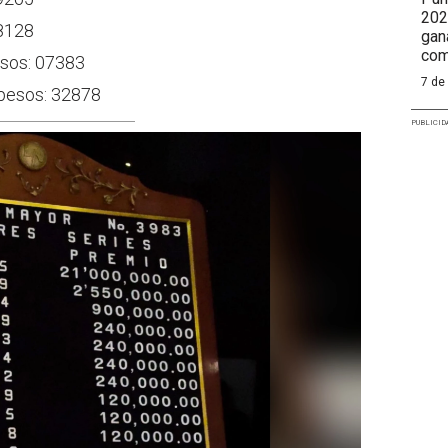
202
48128
gan
com
esos: 07383
7 de
pesos: 32878
PUBLICID