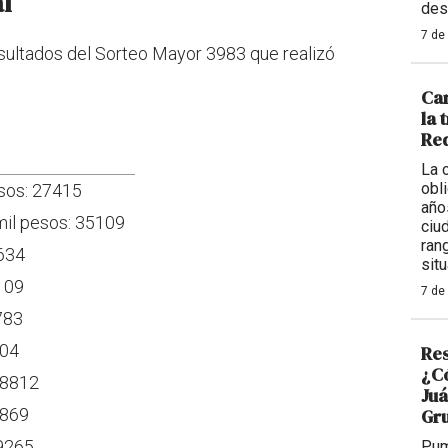
al
des
7 de
 resultados del Sorteo Mayor 3983 que realizó
Car
la 
Req
La 
obl
esos: 27415
año
mil pesos: 35109
ciu
ran
7634
situ
6109
7 de
783
804
Res
¿Có
38812
Juá
2869
Gr
49265
Pum