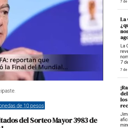
7 de
La 
¿qu
nom
ago
La 
reve
nom
7 d
7 de
¡Ra
cipaste.
de
los
rec
onedas de 10 pesos
Jim
ultados del Sorteo Mayor 3983 de
afi
min