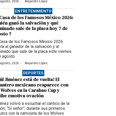
·
 agosto, 2026
Alejandro López
ENTRETENIMIENTO
Casa de los Famosos México 2026:
ién ganó la salvación y qué
inado sale de la placa hoy 7 de
sto ?
Casa de los Famosos México 2026
la al ganador de la salvación y al
inado que sale de la placa este viernes
e agosto.
·
 agosto, 2026
Alejandro López
DEPORTES
úl Jiménez está de vuelta! El
lantero mexicano reaparece con
 Wolves en la Carabao Cup y
ibe emotiva ovación
énez volvió a escuchar el cántico de la
ción, “Sí señor”, durante sus primeros
utos con la camiseta de los Wolves