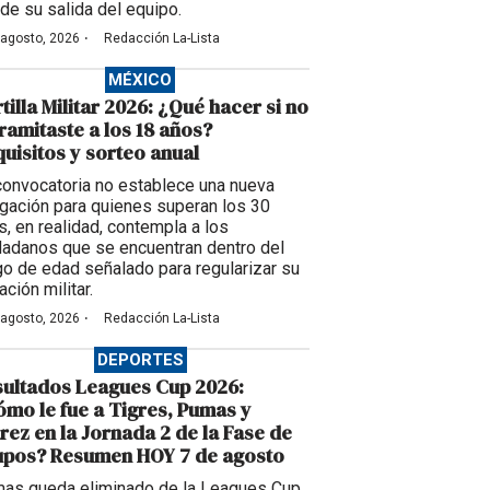
de su salida del equipo.
·
 agosto, 2026
Redacción La-Lista
MÉXICO
tilla Militar 2026: ¿Qué hacer si no
tramitaste a los 18 años?
uisitos y sorteo anual
convocatoria no establece una nueva
igación para quienes superan los 30
s, en realidad, contempla a los
dadanos que se encuentran dentro del
go de edad señalado para regularizar su
ación militar.
·
 agosto, 2026
Redacción La-Lista
DEPORTES
ultados Leagues Cup 2026:
mo le fue a Tigres, Pumas y
rez en la Jornada 2 de la Fase de
upos? Resumen HOY 7 de agosto
as queda eliminado de la Leagues Cup