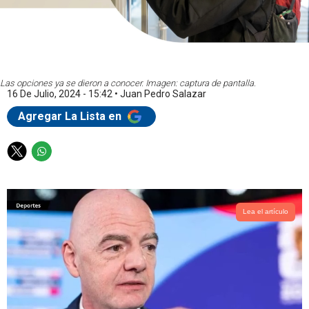
Las opciones ya se dieron a conocer. Imagen: captura de pantalla.
16 De Julio, 2024 - 15:42
•
Juan Pedro Salazar
Agregar La Lista en
T
W
w
h
i
a
t
t
t
s
Lea el artículo
e
a
r
p
p