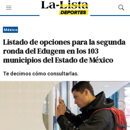
M
M
e
o
n
s
ú
t
México
r
Listado de opciones para la segunda
a
r
ronda del Edugem en los 103
B
municipios del Estado de México
ú
s
q
Te decimos cómo consultarlas.
u
e
d
a