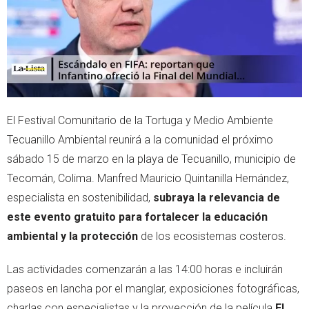
p
El Festival Comunitario de la Tortuga y Medio Ambiente
Tecuanillo Ambiental reunirá a la comunidad el próximo
sábado 15 de marzo en la playa de Tecuanillo, municipio de
Tecomán, Colima. Manfred Mauricio Quintanilla Hernández,
especialista en sostenibilidad,
subraya la relevancia de
este evento gratuito para fortalecer la educación
ambiental y la protección
de los ecosistemas costeros.
Las actividades comenzarán a las 14:00 horas e incluirán
paseos en lancha por el manglar, exposiciones fotográficas,
charlas con especialistas y la proyección de la película
El