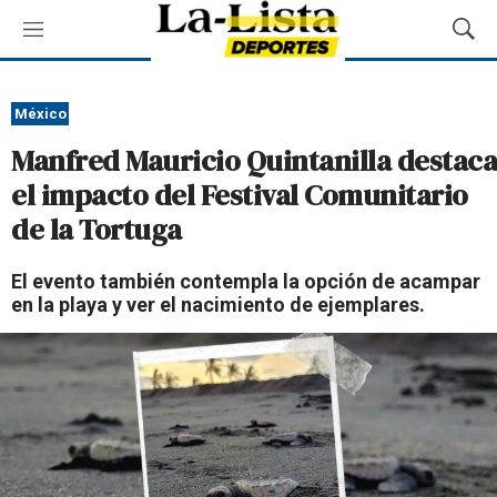
M
M
e
o
n
s
ú
t
México
r
Manfred Mauricio Quintanilla destaca
a
r
el impacto del Festival Comunitario
B
de la Tortuga
ú
s
q
El evento también contempla la opción de acampar
u
en la playa y ver el nacimiento de ejemplares.
e
d
a