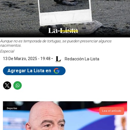
Aunque no es temporada de tortugas, se pueden presenciar algunos
nacimientos.
Especial
13 De Marzo, 2025 - 19:48
•
Redacción La-Lista
Agregar La Lista en
T
W
w
h
i
a
t
t
t
s
Lea el artículo
e
a
r
p