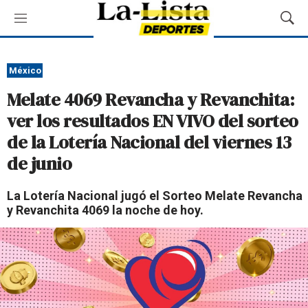
M
M
e
o
n
s
ú
t
México
r
Melate 4069 Revancha y Revanchita:
a
r
ver los resultados EN VIVO del sorteo
B
de la Lotería Nacional del viernes 13
ú
s
de junio
q
u
La Lotería Nacional jugó el Sorteo Melate Revancha
e
y Revanchita 4069 la noche de hoy.
d
a