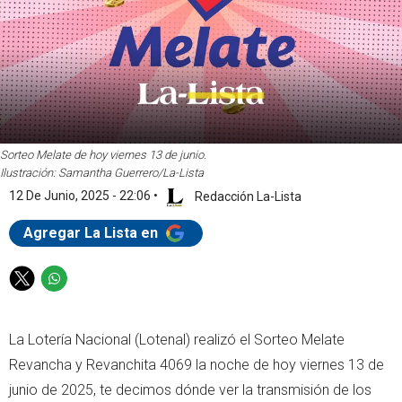
Sorteo Melate de hoy viernes 13 de junio.
Ilustración: Samantha Guerrero/La-Lista
12 De Junio, 2025 - 22:06
•
Redacción La-Lista
Agregar La Lista en
T
W
w
h
i
a
La Lotería Nacional (Lotenal) realizó el Sorteo Melate
t
t
t
s
Revancha y Revanchita 4069 la noche de hoy viernes 13 de
e
a
junio de 2025, te decimos dónde ver la transmisión de los
r
p