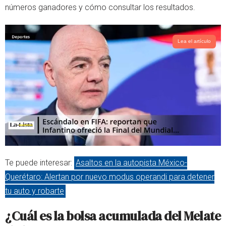
números ganadores y cómo consultar los resultados.
p
Lea el artículo
Te puede interesar:
Asaltos en la autopista México-
Querétaro: Alertan por nuevo modus operandi para detener
tu auto y robarte
¿Cuál es la bolsa acumulada del Melate