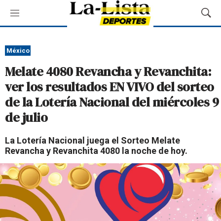
M
M
e
o
n
s
ú
t
México
r
Melate 4080 Revancha y Revanchita:
a
r
ver los resultados EN VIVO del sorteo
B
de la Lotería Nacional del miércoles 9
ú
s
de julio
q
u
La Lotería Nacional juega el Sorteo Melate
e
Revancha y Revanchita 4080 la noche de hoy.
d
a