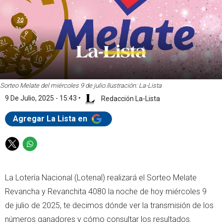
Sorteo Melate del miércoles 9 de julio.
Ilustración: La-Lista
9 De Julio, 2025 - 15:43
•
Redacción La-Lista
Agregar La Lista en
T
W
w
h
i
a
La Lotería Nacional (Lotenal) realizará el Sorteo Melate
t
t
t
s
Revancha y Revanchita 4080 la noche de hoy miércoles 9
e
a
de julio de 2025, te decimos dónde ver la transmisión de los
r
p
números ganadores y cómo consultar los resultados.
p