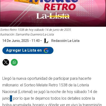
Sorteo Retro 1538 de hoy sábado 14 de junio de 2025.
Ilustración: Samantha Guerrero/La-Lista
14 De Junio, 2025 - 11:40
•
Redacción La-Lista
Agregar La Lista en
T
W
w
h
i
a
Llegó la nueva oportunidad de participar para hacerte
t
t
t
s
millonario: el Sorteo Melate Retro 1538 de la Lotería
e
a
Nacional (Lotenal) se jugó la noche de hoy sábado 14 de
r
p
junio
,
por lo que te dejamos todos los detalles sobre la
p
bolsa acumulada, horario y dónde ver en vivo la transmisión