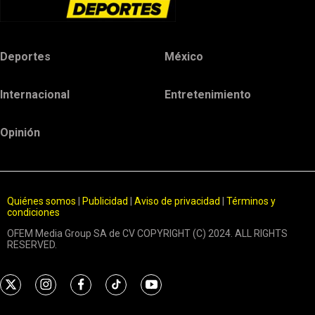
Deportes
México
Internacional
Entretenimiento
Opinión
Quiénes somos
|
Publicidad
|
Aviso de privacidad
|
Términos y
condiciones
OFEM Media Group SA de CV COPYRIGHT (C) 2024. ALL RIGHTS
RESERVED.
t
i
f
t
y
w
n
a
i
o