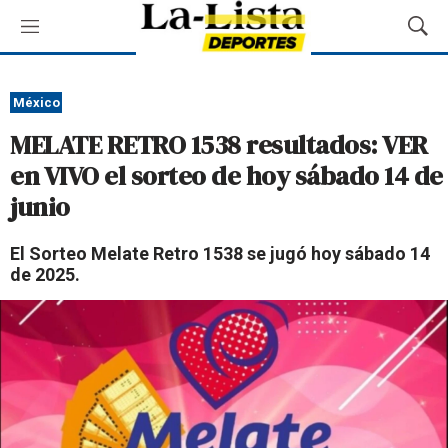
M
M
e
o
n
s
ú
t
México
r
MELATE RETRO 1538 resultados: VER
a
r
en VIVO el sorteo de hoy sábado 14 de
B
junio
ú
s
q
El Sorteo Melate Retro 1538 se jugó hoy sábado 14
u
de 2025.
e
d
a