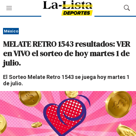
M
M
e
o
n
s
ú
t
México
r
MELATE RETRO 1543 resultados: VER
a
r
en VIVO el sorteo de hoy martes 1 de
B
julio.
ú
s
q
El Sorteo Melate Retro 1543 se juega hoy martes 1
u
de julio.
e
d
a