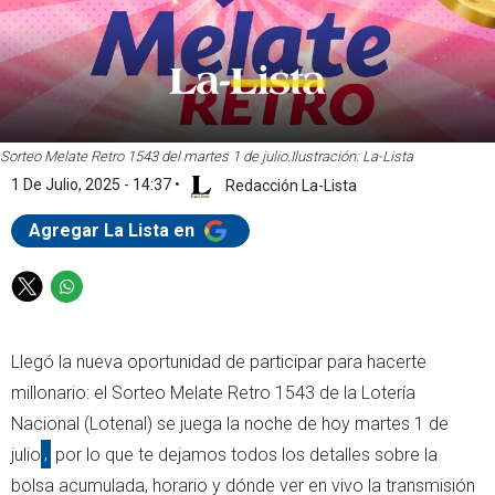
Sorteo Melate Retro 1543 del martes 1 de julio.
Ilustración: La-Lista
1 De Julio, 2025 - 14:37
•
Redacción La-Lista
Agregar La Lista en
T
W
w
h
i
a
Llegó la nueva oportunidad de participar para hacerte
t
t
t
s
millonario: el Sorteo Melate Retro 1543 de la Lotería
e
a
Nacional (Lotenal) se juega la noche de hoy martes 1 de
r
p
julio
,
por lo que te dejamos todos los detalles sobre la
p
bolsa acumulada, horario y dónde ver en vivo la transmisión