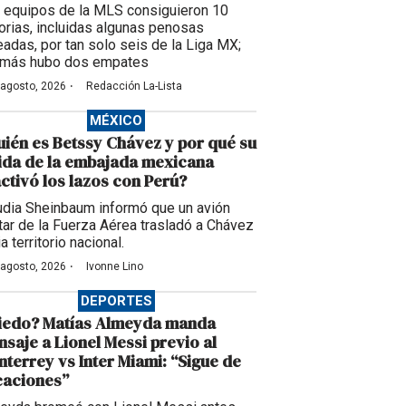
 equipos de la MLS consiguieron 10
torias, incluidas algunas penosas
eadas, por tan solo seis de la Liga MX;
más hubo dos empates
·
 agosto, 2026
Redacción La-Lista
MÉXICO
ién es Betssy Chávez y por qué su
ida de la embajada mexicana
ctivó los lazos con Perú?
udia Sheinbaum informó que un avión
itar de la Fuerza Aérea trasladó a Chávez
a territorio nacional.
·
 agosto, 2026
Ivonne Lino
DEPORTES
iedo? Matías Almeyda manda
saje a Lionel Messi previo al
terrey vs Inter Miami: “Sigue de
caciones”