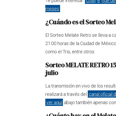
Te puede interesar:
Chall
e
nge de 
meses
¿Cuándo es el Sorteo Mel
El Sorteo Melate Retro se lleva a c
21:00 horas de la Ciudad de México
como el Tris, entre otros.
Sorteo MELATE RETRO 154
julio
La transmisión en vivo de los resu
realizará a través del
canal oficial
ver aquí
abajo también apenas co
¿Cuánto hay en el Melate