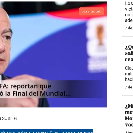
Los
vic
Lea el artículo
gol
ade
7 de
¿Qu
sal
rea
Cla
mil
haci
7 de
¿M
men
Mon
 suerte.
va