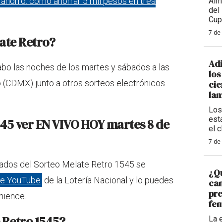
ahorro: cómo ahorrar 5 mil pesos en tres
Alm
del
Cup
7 de
ate Retro?
Adi
abo las noches de los martes y sábados a las
los
 (CDMX) junto a otros sorteos electrónicos
cie
la
Los
est
5 ver EN VIVO HOY martes 8 de
el 
7 de
ltados del Sorteo Melate Retro 1545 se
¿Qu
 de YouTube
de la Lotería Nacional y lo puedes
ca
pre
mience.
fem
 Retro 1545?
La 