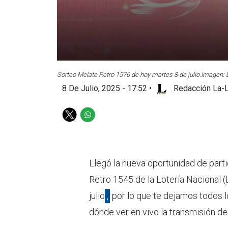
Sorteo Melate Retro 1576 de hoy martes 8 de julio.
Imagen: 
8 De Julio, 2025 - 17:52
•
Redacción La-L
T
W
w
h
i
a
t
t
t
s
Llegó la nueva oportunidad de parti
e
a
Retro 1545 de la Lotería Nacional (
r
p
p
julio
,
por lo que te dejamos todos l
dónde ver en vivo la transmisión de