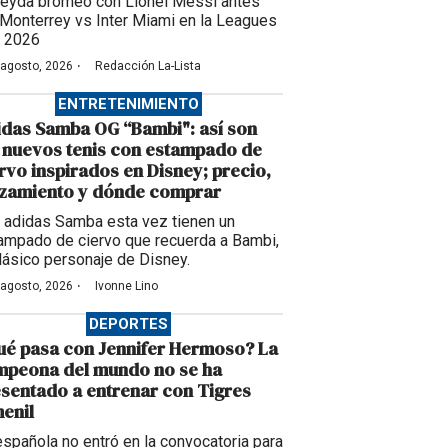
eyda bromeó con Lionel Messi antes
 Monterrey vs Inter Miami en la Leagues
 2026
·
 agosto, 2026
Redacción La-Lista
ENTRETENIMIENTO
das Samba OG “Bambi": así son
 nuevos tenis con estampado de
rvo inspirados en Disney; precio,
nzamiento y dónde comprar
 adidas Samba esta vez tienen un
ampado de ciervo que recuerda a Bambi,
clásico personaje de Disney.
·
 agosto, 2026
Ivonne Lino
DEPORTES
é pasa con Jennifer Hermoso? La
mpeona del mundo no se ha
sentado a entrenar con Tigres
enil
española no entró en la convocatoria para