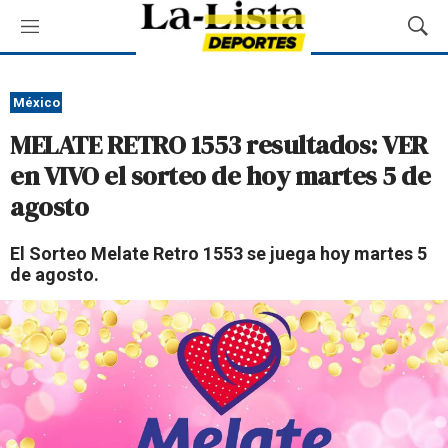
M
M
e
o
n
s
ú
t
México
r
MELATE RETRO 1553 resultados: VER
a
r
en VIVO el sorteo de hoy martes 5 de
B
agosto
ú
s
q
El Sorteo Melate Retro 1553 se juega hoy martes 5
u
de agosto.
e
d
a