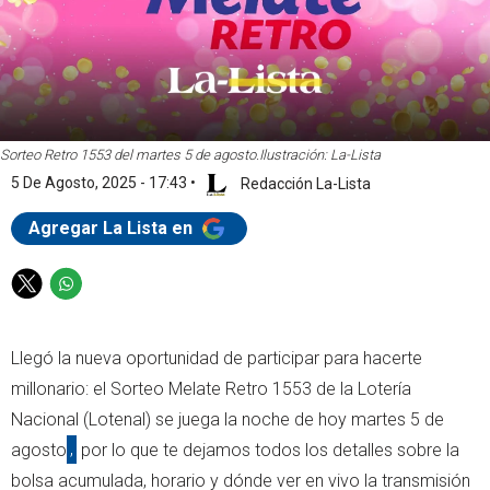
Sorteo Retro 1553 del martes 5 de agosto.
Ilustración: La-Lista
5 De Agosto, 2025 - 17:43
•
Redacción La-Lista
Agregar La Lista en
T
W
w
h
i
a
Llegó la nueva oportunidad de participar para hacerte
t
t
t
s
millonario: el Sorteo Melate Retro 1553 de la Lotería
e
a
Nacional (Lotenal) se juega la noche de hoy martes 5 de
r
p
agosto
,
por lo que te dejamos todos los detalles sobre la
p
bolsa acumulada, horario y dónde ver en vivo la transmisión