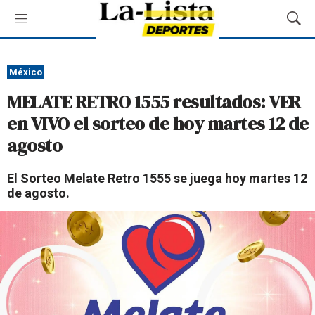
M
M
e
o
n
s
ú
t
México
r
MELATE RETRO 1555 resultados: VER
a
r
en VIVO el sorteo de hoy martes 12 de
B
agosto
ú
s
q
El Sorteo Melate Retro 1555 se juega hoy martes 12
u
de agosto.
e
d
a