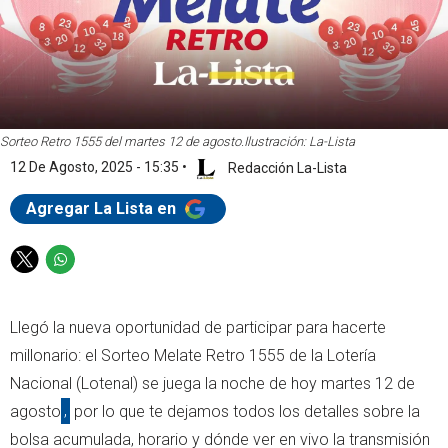
Sorteo Retro 1555 del martes 12 de agosto.
Ilustración: La-Lista
12 De Agosto, 2025 - 15:35
•
Redacción La-Lista
Agregar La Lista en
T
W
w
h
i
a
Llegó la nueva oportunidad de participar para hacerte
t
t
t
s
millonario: el Sorteo Melate Retro 1555 de la Lotería
e
a
Nacional (Lotenal) se juega la noche de hoy martes 12 de
r
p
agosto
,
por lo que te dejamos todos los detalles sobre la
p
bolsa acumulada, horario y dónde ver en vivo la transmisión