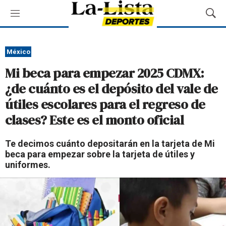
M
M
e
o
n
s
ú
t
México
r
Mi beca para empezar 2025 CDMX:
a
r
¿de cuánto es el depósito del vale de
B
útiles escolares para el regreso de
ú
s
clases? Este es el monto oficial
q
u
Te decimos cuánto depositarán en la tarjeta de Mi
e
beca para empezar sobre la tarjeta de útiles y
d
uniformes.
a