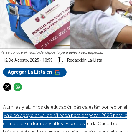
Ya se conoce el monto del depósito para útiles.
Foto: especial.
12 De Agosto, 2025 - 10:59
•
Redacción La-Lista
Agregar La Lista en
T
W
w
h
i
a
Alumnas y alumnos de educación básica están por recibir el
t
t
t
s
vale de apoyo anual de Mi beca para empezar 2025 para la
e
a
compra de uniformes y útiles escolares
en la Ciudad de
r
p
México. Así que te decimos de cuánto será el depósito en la