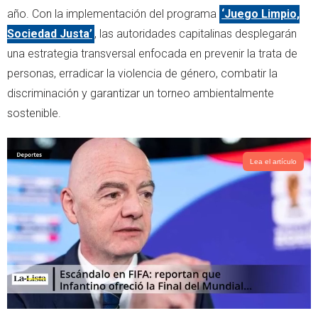
r
p
año. Con la implementación del programa
‘Juego Limpio,
p
Sociedad Justa’
, las autoridades capitalinas desplegarán
una estrategia transversal enfocada en prevenir la trata de
personas, erradicar la violencia de género, combatir la
discriminación y garantizar un torneo ambientalmente
sostenible.
Lea el artículo