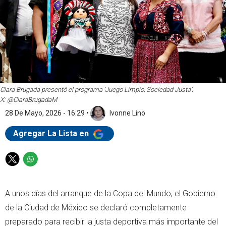
Clara Brugada presentó el programa ‘Juego Limpio, Sociedad Justa’.
X: @ClaraBrugadaM
28 De Mayo, 2026 - 16:29
•
Ivonne Lino
Agregar La Lista en
T
W
w
h
i
a
A unos días del arranque de la Copa del Mundo, el Gobierno
t
t
t
s
de la Ciudad de México se declaró completamente
e
a
preparado para recibir la justa deportiva más importante del