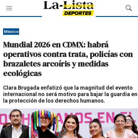
M
M
e
o
n
s
ú
t
México
r
Mundial 2026 en CDMX: habrá
a
r
operativos contra trata, policías con
B
brazaletes arcoíris y medidas
ú
s
ecológicas
q
u
Clara Brugada enfatizó que la magnitud del evento
e
internacional no será motivo para bajar la guardia en
d
la protección de los derechos humanos.
a