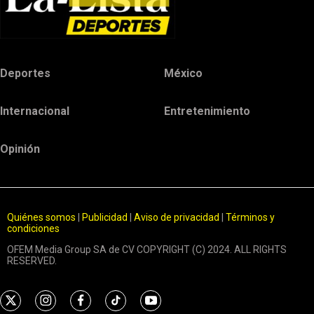
Deportes
México
Internacional
Entretenimiento
Opinión
Quiénes somos
|
Publicidad
|
Aviso de privacidad
|
Términos y
condiciones
OFEM Media Group SA de CV COPYRIGHT (C) 2024. ALL RIGHTS
RESERVED.
t
i
f
t
y