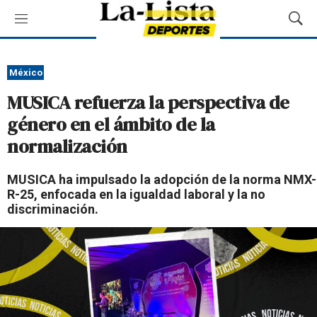
M
M
e
o
n
s
ú
t
México
r
MUSICA refuerza la perspectiva de
a
r
género en el ámbito de la
B
normalización
ú
s
q
MUSICA ha impulsado la adopción de la norma NMX-
u
R-25, enfocada en la igualdad laboral y la no
e
discriminación.
d
a