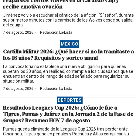
reaparece con los Wolves en la Carabao Cup y
recibe emotiva ovación
Jiménez volvió a escuchar el cántico de la afición, “Sí señor”, durante
sus primeros minutos con la camiseta de los Wolves desde su salida
del equipo.
·
7 de agosto, 2026
Redacción La-Lista
MÉXICO
Cartilla Militar 2026: ¿Qué hacer si no la tramitaste a
los 18 años? Requisitos y sorteo anual
La convocatoria no establece una nueva obligación para quienes
superan los 30 años, en realidad, contempla a los ciudadanos que se
encuentran dentro del rango de edad señalado para regularizar su
situación militar.
·
7 de agosto, 2026
Redacción La-Lista
DEPORTES
Resultados Leagues Cup 2026: ¿Cómo le fue a
Tigres, Pumas y Juárez en la Jornada 2 de la Fase de
Grupos? Resumen HOY 7 de agosto
Pumas queda eliminado de la Leagues Cup 2026 tras perder ante
Cincinnati; Tigres gana en penales y Pachuca y Atlas complican su