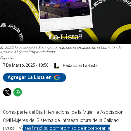
En 2025, la asociación dio un paso más con la creación de la Comisión de
Apoyo a Mujeres Emprendedoras.
Especial
7 De Marzo, 2025 - 10:56
•
Redacción La-Lista
Agregar La Lista en
T
W
w
h
i
a
Como parte del Día Internacional de la Mujer, la Asociación
t
t
t
s
Civil Mujeres del Sistema de Infraestructura de la Calidad
e
a
(MUSICA)
reafirmó su compromiso de incorporar la